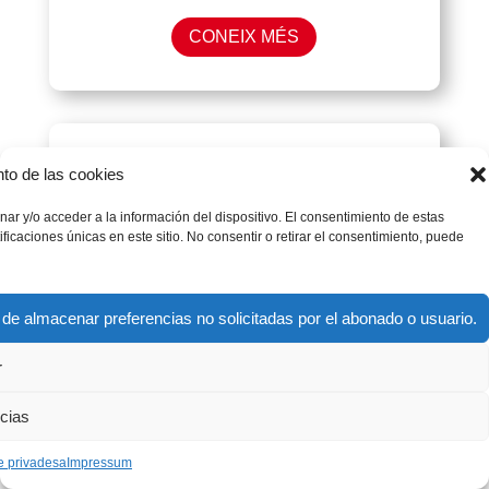
CONEIX MÉS
nto de las cookies
ar y/o acceder a la información del dispositivo. El consentimiento de estas
icaciones únicas en este sitio. No consentir o retirar el consentimiento, puede
 de almacenar preferencias no solicitadas por el abonado o usuario.
Centre Juvenil DOSA
(Córdoba)
r
ncias
CONEIX MÉS
e privadesa
Impressum