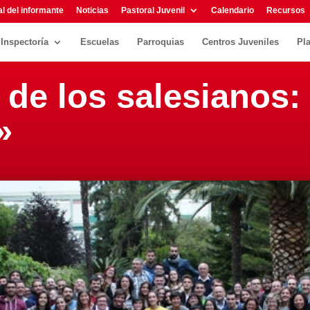
l del informante
Noticias
Pastoral Juvenil
Calendario
Recursos
Inspectoría
Escuelas
Parroquias
Centros Juveniles
Pl
 de los salesianos:
»