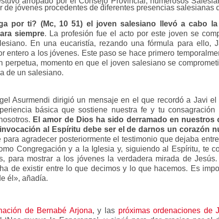
estuvo arropado por el Consejo Provincial, numerosos Salesian
r de jóvenes procedentes de diferentes presencias salesianas
a por ti? (Mc, 10 51) el joven salesiano llevó a cabo l
para siempre
. La profesión fue el acto por este joven se com
lesiano. En una eucaristía, rezando una fórmula para ello, J
por entero a los jóvenes. Este paso se hace primero temporalme
sión perpetua, momento en que el joven salesiano se comprome
a de un salesiano.
Ángel Asurmendi dirigió un mensaje en el que recordó a Javi e
periencia básica que sostiene nuestra fe y tu consagración 
nosotros.
El amor de Dios ha sido derramado en nuestros c
invocación al Espíritu debe ser el de darnos un corazón nu
para agradecer posteriormente el testimonio que dejaba entre
mo Congregación y a la Iglesia y, siguiendo al Espíritu, te
as, para mostrar a los jóvenes la verdadera mirada de Jesús.
a de existir entre lo que decimos y lo que hacemos. Es impor
de él», añadía.
nación de Bernabé Arjona
, y las
próximas ordenaciones de J