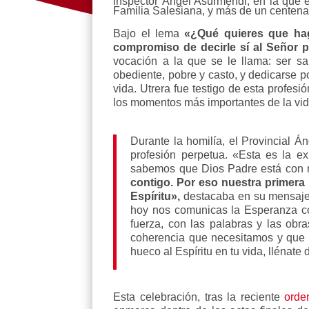
inspector Ángel Asurmendi, en la que 
Familia Salesiana, y más de un centena
Bajo el lema
«¿Qué quieres que hag
compromiso de decirle sí al Señor 
vocación a la que se le llama: ser sa
obediente, pobre y casto, y dedicarse 
vida. Utrera fue testigo de esta profe
los momentos más importantes de la vid
Durante la homilía, el Provincial 
profesión perpetua. «Esta es la ex
sabemos que Dios Padre está con 
contigo. Por eso nuestra primera 
Espíritu»,
destacaba en su mensaje 
hoy nos comunicas la Esperanza co
fuerza, con las palabras y las obr
coherencia que necesitamos y que h
hueco al Espíritu en tu vida, llénate 
Esta celebración, tras la reciente
orde