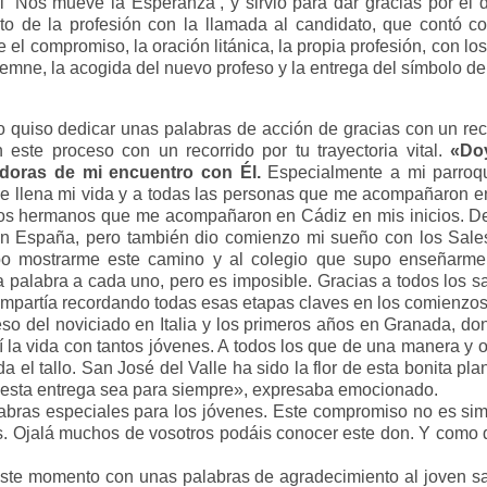
l ‘Nos mueve la Esperanza’, y sirvió para dar gracias por el d
to de la profesión con la llamada al candidato, que contó c
 el compromiso, la oración litánica, la propia profesión, con lo
emne, la acogida del nuevo profeso y la entrega del símbolo de
ano quiso dedicar unas palabras de acción de gracias con un re
este proceso con un recorrido por tu trayectoria vital.
«Doy
doras de mi encuentro con Él.
Especialmente a mi parroq
e llena mi vida y a todas las personas que me acompañaron e
los hermanos que me acompañaron en Cádiz en mis inicios. De 
España, pero también dio comienzo mi sueño con los Salesi
 mostrarme este camino y al colegio que supo enseñarme 
a palabra a cada uno, pero es imposible. Gracias a todos los 
ompartía recordando todas esas etapas claves en los comienzos
eso del noviciado en Italia y los primeros años en Granada, d
í la vida con tantos jóvenes. A todos los que de una manera y 
nada el tallo. San José del Valle ha sido la flor de esta bonita 
lá esta entrega sea para siempre», expresaba emocionado.
bras especiales para los jóvenes. Este compromiso no es sim
es. Ojalá muchos de vosotros podáis conocer este don. Y como 
.
este momento con unas palabras de agradecimiento al joven sa