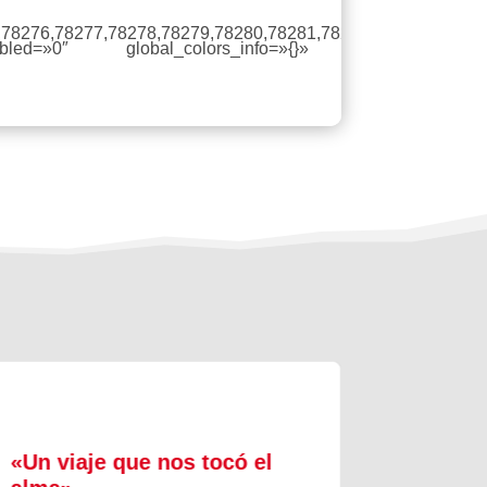
5,78276,78277,78278,78279,78280,78281,78282,78283,78284,
led=»0″ global_colors_info=»{}»
«Un viaje que nos tocó el
Formac