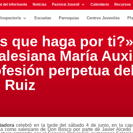
l del informante
Noticias
Pastoral Juvenil
Calendario
Recursos
Inspectoría
Escuelas
Parroquias
Centros Juveniles
Pl
s que haga por ti?»
alesiana María Auxi
ofesión perpetua de
 Ruiz
liadora
celebró en la tarde del sábado 4 de junio, en la ca
tua como salesiano de Don Bosco por parte de Javier Alcedo R