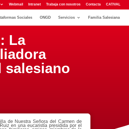
Webmail
Intranet
Trabaja con nosotros
Contacta
CAT/VAL
ataformas Sociales
ONGD
Servicios
Familia Salesiana
: La
liadora
l salesiano
pilla de Nuestra Señora del Carmen de
uiz en una eucaristía presidida por el