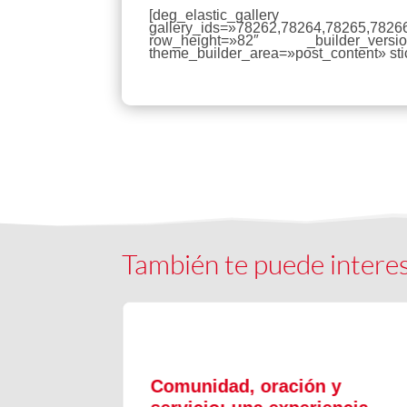
[deg_elastic_gallery
gallery_ids=»78262,78264,78265,782
row_height=»82″ _builder_versi
theme_builder_area=»post_content» sti
También te puede intere
ón y
Comunidad, oración y