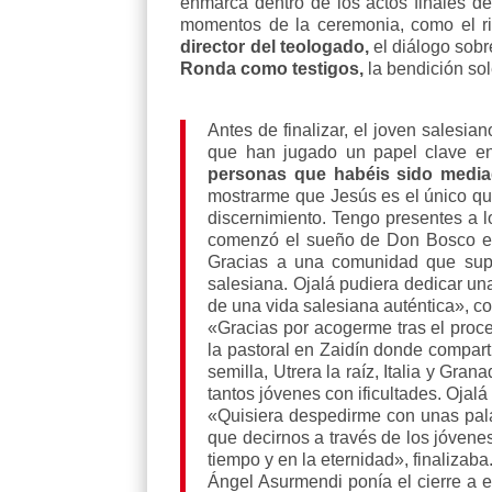
enmarca dentro de los actos finales de
momentos de la ceremonia, como el ri
director del teologado,
el diálogo sobre
Ronda como testigos,
la bendición sol
Antes de finalizar, el joven salesi
que han jugado un papel clave en 
personas que habéis sido media
mostrarme que Jesús es el único qu
discernimiento. Tengo presentes a 
comenzó el sueño de Don Bosco en 
Gracias a una comunidad que supo
salesiana. Ojalá pudiera dedicar un
de una vida salesiana auténtica», c
«Gracias por acogerme tras el proc
la pastoral en Zaidín donde compart
semilla, Utrera la raíz, Italia y Gra
tantos jóvenes con ificultades. Oja
«Quisiera despedirme con unas pala
que decirnos a través de los jóven
tiempo y en la eternidad», finalizaba
Ángel Asurmendi ponía el cierre a 