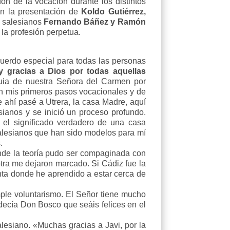
on de la vocación durante los distintos
on la presentación de
Koldo Gutiérrez,
s salesianos
Fernando Báñez y Ramón
 la profesión perpetua.
cuerdo especial para todas las personas
 gracias a Dios por todas aquellas
uia de nuestra Señora del Carmen por
n mis primeros pasos vocacionales y de
ahí pasé a Utrera, la casa Madre, aquí
anos y se inició un proceso profundo.
el significado verdadero de una casa
salesianos que han sido modelos para mí
.
onde la teoría pudo ser compaginada con
otra me dejaron marcado. Si Cádiz fue la
planta donde he aprendido a estar cerca de
ple voluntarismo. El Señor tiene mucho
decía Don Bosco que seáis felices en el
lesiano. «Muchas gracias a Javi, por la