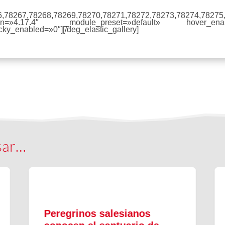
66,78267,78268,78269,78270,78271,78272,78273,78274,7827
on=»4.17.4″ _module_preset=»default» hover_enab
cky_enabled=»0″][/deg_elastic_gallery]
sar…
Peregrinos salesianos