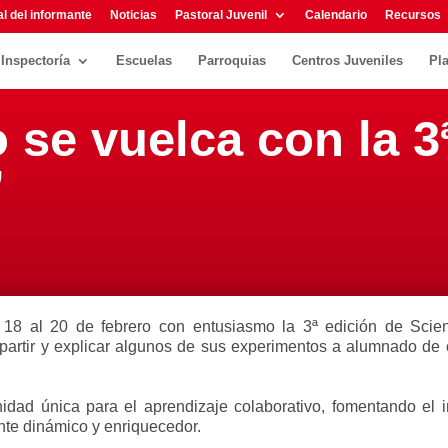
l del informante
Noticias
Pastoral Juvenil
Calendario
Recursos
Inspectoría
Escuelas
Parroquias
Centros Juveniles
Pl
 se vuelca con la 3
’
18 al 20 de febrero con entusiasmo la 3ª edición de Scien
artir y explicar algunos de sus experimentos a alumnado de o
nidad única para el aprendizaje colaborativo, fomentando el in
te dinámico y enriquecedor.