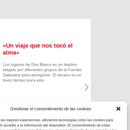
«Un viaje que nos tocó el
Formac
alma»
experi
comuni
Los lugares de Don Bosco es un destino
elegido por diferentes grupos de la Familia
Prenovicio
Salesiana para peregrinar. El verano es un
un curso de
buen tiempo para esto.
Noviciado.
Gestionar el consentimiento de las cookies
 las mejores experiencias, utilizamos tecnologías como las cookies para
o acceder a la información del dispositivo. El consentimiento de estas