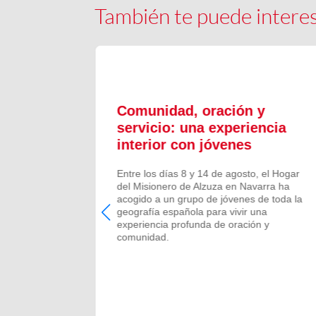
También te puede intere
ón y
Comunidad, oración y
en el
servicio: una experiencia
interior con jóvenes
 Campano,
Entre los días 8 y 14 de agosto, el Hogar
e Bruis y
del Misionero de Alzuza en Navarra ha
 la
acogido a un grupo de jóvenes de toda la
frecida por
geografía española para vivir una
 verano de
experiencia profunda de oración y
comunidad.