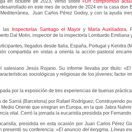
ga en octubre de 2023, versó sobre
«Un compromiso actual
s, desarrollado en este mes de octubre de 2024 en la casa don 
 Mediterránea, Juan Carlos Pérez Godoy, y con la ayuda inesti
de las
Inspectorías Santiago el Mayor
y
María Auxiliadora
, 
to Dal Molin, inspector de la inspectoría Lombardo Emiliana 
rticipantes, llegados desde Italia, España, Portugal y Kenitra (M
xión compartida en vistas a orienta la acción pastoral encam
l salesiano Jesús Rojano. Su informe llevaba por título:
«El
aracterísticas sociológicas y religiosas de los jóvenes; factor 
pada por la exposición de tres experiencias de buenas práctica
 de Sarriá (Barcelona) por Rafael Rodríguez; Construyendo pue
de Medio Oriente que emigran en Europa, en la que Jabra Nahmi
ncia vital. Cerró la jornada la eucaristía presidida por Fernando
ucaristía, presidida en esta ocasión por Juan Carlos Pérez Go
n presentó su conferencia:
«El anuncio del kerygma. Líneas es