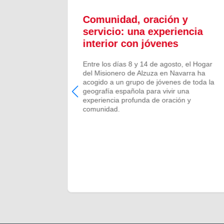
ón y
Comunidad, oración y
en el
servicio: una experiencia
interior con jóvenes
 Campano,
Entre los días 8 y 14 de agosto, el Hogar
e Bruis y
del Misionero de Alzuza en Navarra ha
 la
acogido a un grupo de jóvenes de toda la
frecida por
geografía española para vivir una
 verano de
experiencia profunda de oración y
comunidad.