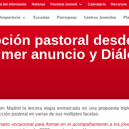
l del informante
Noticias
Pastoral Juvenil
Calendario
Recursos
Inspectoría
Escuelas
Parroquias
Centros Juveniles
Pl
pción pastoral desd
imer anuncio y Diá
 en Madrid la tercera etapa enmarcada en una propuesta trip
acción pastoral en varias de sus múltiples facetas.
ario vocacional para formar en el acompañamiento a los jóv