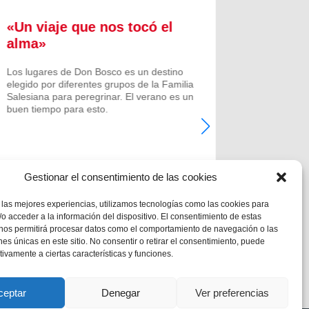
«Un viaje que nos tocó el
Formac
alma»
experi
comuni
Los lugares de Don Bosco es un destino
elegido por diferentes grupos de la Familia
Prenovicio
Salesiana para peregrinar. El verano es un
un curso de
buen tiempo para esto.
Noviciado.
Gestionar el consentimiento de las cookies
 las mejores experiencias, utilizamos tecnologías como las cookies para
o acceder a la información del dispositivo. El consentimiento de estas
 nos permitirá procesar datos como el comportamiento de navegación o las
ones únicas en este sitio. No consentir o retirar el consentimiento, puede
tivamente a ciertas características y funciones.
ceptar
Denegar
Ver preferencias