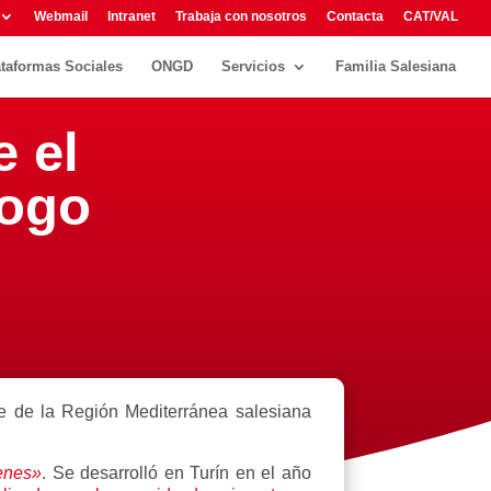
Webmail
Intranet
Trabaja con nosotros
Contacta
CAT/VAL
ataformas Sociales
ONGD
Servicios
Familia Salesiana
e el
logo
le de la Región Mediterránea salesiana
enes»
. Se desarrolló en Turín en el año