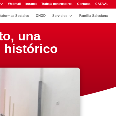
Webmail
Intranet
Trabaja con nosotros
Contacta
CAT/VAL
ataformas Sociales
ONGD
Servicios
Familia Salesiana
to, una
histórico