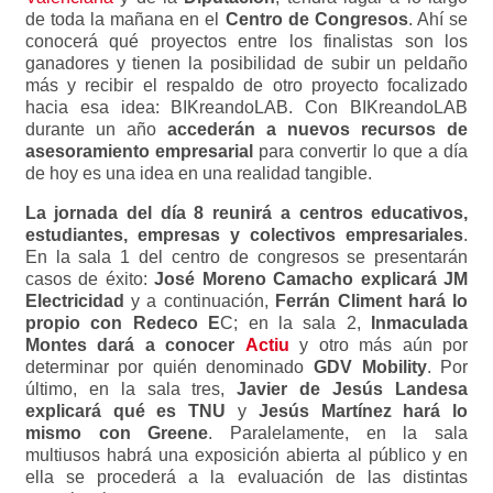
de toda la mañana en el
Centro de Congresos
. Ahí se
conocerá qué proyectos entre los finalistas son los
ganadores y tienen la posibilidad de subir un peldaño
más y recibir el respaldo de otro proyecto focalizado
hacia esa idea: BIKreandoLAB. Con BIKreandoLAB
durante un año
accederán a nuevos recursos de
asesoramiento empresarial
para convertir lo que a día
de hoy es una idea en una realidad tangible.
La jornada del día 8 reunirá a centros educativos,
estudiantes, empresas y colectivos empresariales
.
En la sala 1 del centro de congresos se presentarán
casos de éxito:
José Moreno Camacho explicará JM
Electricidad
y a continuación,
Ferrán Climent hará lo
propio con Redeco E
C; en la sala 2,
Inmaculada
Montes dará a conocer
Actiu
y otro más aún por
determinar por quién denominado
GDV Mobility
. Por
último, en la sala tres,
Javier de Jesús Landesa
explicará qué es TNU
y
Jesús Martínez hará lo
mismo con Greene
. Paralelamente, en la sala
multiusos habrá una exposición abierta al público y en
ella se procederá a la evaluación de las distintas