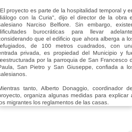
"El proyecto es parte de la hospitalidad temporal y e
diálogo con la Curia", dijo el director de la obra e
salesiano Narciso Belfiore. Sin embargo, existe
dificultades burocráticas para llevar adelante
considerando que el edificio que ahora alberga a lo
refugiados, de 100 metros cuadrados, con un
entrada privada, es propiedad del Municipio y fu
reestructurada por la parroquia de San Francesco d
Paula, San Pietro y San Giuseppe, confiada a lo
salesianos.
Mientras tanto, Alberto Donaggio, coordinador de
proyecto, organiza algunas medidas para explicar 
los migrantes los reglamentos de las casas.