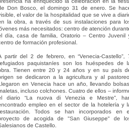
presencia ha enriquecido la celebración en la fiest
de Don Bosco, el domingo 31 de enero. Se hac
visible, el valor de la hospitalidad que se vive a diari
en la obra, a través de sus instalaciones para lo
jóvenes más necesitados: centro de atención durant
el día, casa de familia, Oratorio – Centro Juvenil 
centro de formación profesional.
A partir del 2 de febrero, en “Venecia-Castello”, 
refugiados paquistaníes son los huéspedes de l
obra. Tienen entre 20 y 24 años y en su país d
origen se dedicaron a la agricultura y al pastoreo
Llegaron en Venecia hace un año, llevando bolsas
maletas, incluso colchones. Cuatro de ellos – inform
el diario “La nuova di Venezia e Mestre”, ha
encontrado empleo en el sector de la hotelería y l
restauración. Todos se han incorporados en e
proyecto de acogida de "San Giuseppe" de lo
Salesianos de Castello.