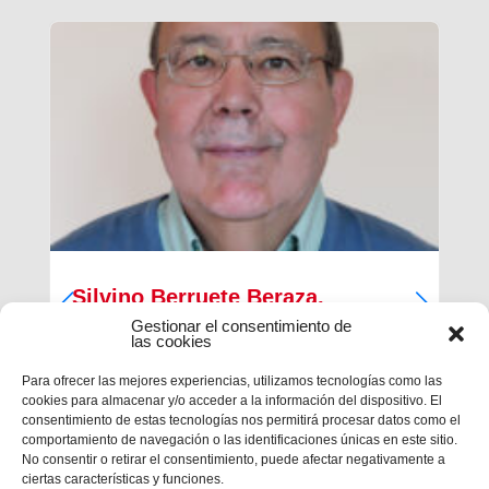
Silvino Berruete Beraza,
Salesiano sacerdote (1942-2026)
Gestionar el consentimiento de
las cookies
Desde la Inspectoría Salesiana María Auxiliadora
Para ofrecer las mejores experiencias, utilizamos tecnologías como las
se comunica que en la tarde del sábado 4 de julio
cookies para almacenar y/o acceder a la información del dispositivo. El
fallecía en Barcelona el querido hermano
consentimiento de estas tecnologías nos permitirá procesar datos como el
salesiano sacerdote don Silvino Berruete Beraza.
comportamiento de navegación o las identificaciones únicas en este sitio.
Tenía 83 años de edad y 52 años de ordenación
No consentir o retirar el consentimiento, puede afectar negativamente a
presbiterial. El domingo 5, de...
ciertas características y funciones.