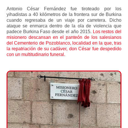
Antonio César Fernández fue tiroteado por los
yihadistas a 40 kilómetros de la frontera sur de Burkina
cuando regresaba de un viaje por carretera. Dicho
ataque se enmarca dentro de la ola de violencia que
padece Burkina Faso desde el año 2015.
Los restos del
misionero descansan en el panteón de los salesianos
del Cementerio de Pozoblanco, localidad en la que, tras
la repatriación de su cadáver, don César fue despedido
con un multitudinario funeral.