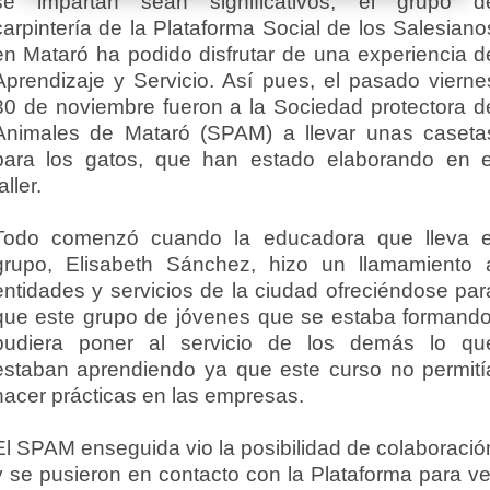
se impartan sean significativos, el grupo d
carpintería de la Plataforma Social de los Salesiano
en Mataró ha podido disfrutar de una experiencia d
Aprendizaje y Servicio. Así pues, el pasado vierne
30 de noviembre fueron a la Sociedad protectora d
Animales de Mataró (SPAM) a llevar unas caseta
para los gatos, que han estado elaborando en e
aller.
Todo comenzó cuando la educadora que lleva e
grupo, Elisabeth Sánchez, hizo un llamamiento 
entidades y servicios de la ciudad ofreciéndose par
que este grupo de jóvenes que se estaba formando
pudiera poner al servicio de los demás lo qu
estaban aprendiendo ya que este curso no permití
hacer prácticas en las empresas.
El SPAM enseguida vio la posibilidad de colaboració
y se pusieron en contacto con la Plataforma para ve