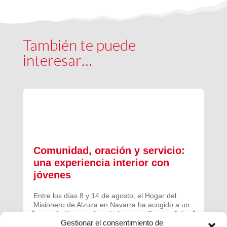
También te puede
interesar…
Comunidad, oración y servicio:
una experiencia interior con
jóvenes
C
s
Entre los días 8 y 14 de agosto, el Hogar del
F
Misionero de Alzuza en Navarra ha acogido a un
A
grupo de jóvenes de toda la geografía española
S
Gestionar el consentimiento de
para vivir una experiencia profunda de oración y