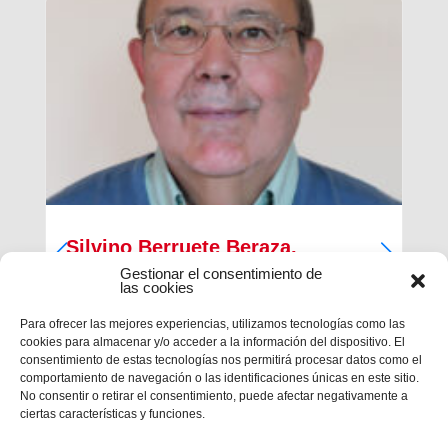
Silvino Berruete Beraza,
Salesiano sacerdote (1942-2026)
Gestionar el consentimiento de
las cookies
Desde la Inspectoría Salesiana María Auxiliadora
Para ofrecer las mejores experiencias, utilizamos tecnologías como las
se comunica que en la tarde del sábado 4 de julio
cookies para almacenar y/o acceder a la información del dispositivo. El
fallecía en Barcelona el querido hermano
consentimiento de estas tecnologías nos permitirá procesar datos como el
salesiano sacerdote don Silvino Berruete Beraza.
comportamiento de navegación o las identificaciones únicas en este sitio.
Tenía 83 años de edad y 52 años de ordenación
No consentir o retirar el consentimiento, puede afectar negativamente a
presbiterial. El domingo 5, de...
ciertas características y funciones.