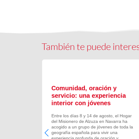
También te puede intere
ón y
Comunidad, oración y
en el
servicio: una experiencia
interior con jóvenes
 Campano,
Entre los días 8 y 14 de agosto, el Hogar
e Bruis y
del Misionero de Alzuza en Navarra ha
 la
acogido a un grupo de jóvenes de toda la
frecida por
geografía española para vivir una
 verano de
experiencia profunda de oración y