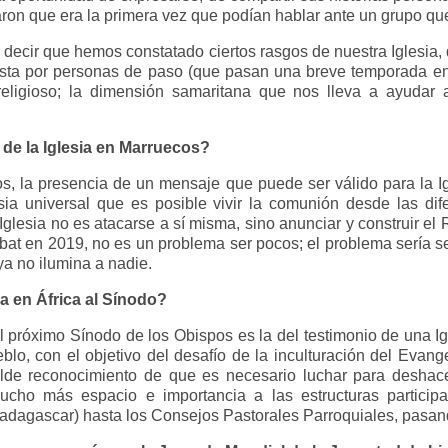
laron que era la primera vez que podían hablar ante un grupo qu
s decir que hemos constatado ciertos rasgos de nuestra Iglesia, 
ta por personas de paso (que pasan una breve temporada en 
rreligioso; la dimensión samaritana que nos lleva a ayudar 
a de la Iglesia en Marruecos?
, la presencia de un mensaje que puede ser válido para la Ig
sia universal que es posible vivir la comunión desde las dife
a Iglesia no es atacarse a sí misma, sino anunciar y construir e
at en 2019, no es un problema ser pocos; el problema sería ser
ya no ilumina a nadie.
ia en África al Sínodo?
al próximo Sínodo de los Obispos es la del testimonio de una Ig
, con el objetivo del desafío de la inculturación del Evangel
ilde reconocimiento de que es necesario luchar para desha
mucho más espacio e importancia a las estructuras partici
adagascar) hasta los Consejos Pastorales Parroquiales, pasand