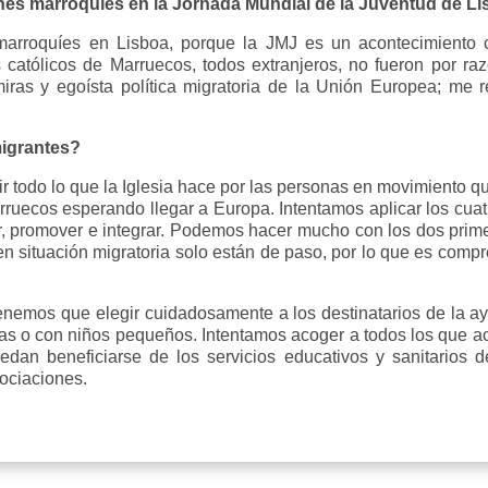
enes marroquíes en la Jornada Mundial de la Juventud de L
rroquíes en Lisboa, porque la JMJ es un acontecimiento c
católicos de Marruecos, todos extranjeros, no fueron por raz
iras y egoísta política migratoria de la Unión Europea; me r
migrantes?
bir todo lo que la Iglesia hace por las personas en movimiento q
ruecos esperando llegar a Europa. Intentamos aplicar los cua
, promover e integrar. Podemos hacer mucho con los dos primer
n situación migratoria solo están de paso, por lo que es comp
enemos que elegir cuidadosamente a los destinatarios de la 
o con niños pequeños. Intentamos acoger a todos los que acu
uedan beneficiarse de los servicios educativos y sanitarios 
sociaciones.