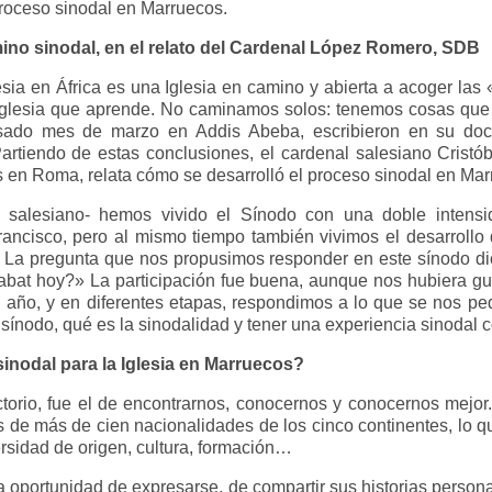
proceso sinodal en Marruecos.
mino sinodal, en el relato del Cardenal López Romero, SDB
esia en África es una Iglesia en camino y abierta a acoger las
 Iglesia que aprende. No caminamos solos: tenemos cosas que
pasado mes de marzo en Addis Abeba, escribieron en su doc
. Partiendo de estas conclusiones, el cardenal salesiano Cris
s en Roma, relata cómo se desarrolló el proceso sinodal en Mar
salesiano- hemos vivido el Sínodo con una doble intensi
ancisco, pero al mismo tiempo también vivimos el desarroll
. La pregunta que nos propusimos responder en este sínodo di
abat hoy?» La participación fue buena, aunque nos hubiera gus
año, y en diferentes etapas, respondimos a lo que se nos pedí
ínodo, qué es la sinodalidad y tener una experiencia sinodal c
 sinodal para la Iglesia en Marruecos?
actorio, fue el de encontrarnos, conocernos y conocernos mejor
os de más de cien nacionalidades de los cinco continentes, lo 
rsidad de origen, cultura, formación…
 la oportunidad de expresarse, de compartir sus historias person