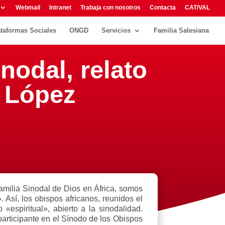
Webmail
Intranet
Trabaja con nosotros
Contacta
CAT/VAL
ataformas Sociales
ONGD
Servicios
Familia Salesiana
nodal, relato
l López
Familia Sinodal de Dios en África, somos
sí, los obispos africanos, reunidos el
espiritual», abierto a la sinodalidad.
articipante en el Sínodo de los Obispos