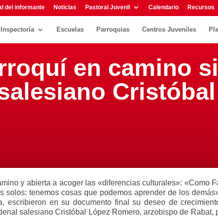
l del informante
Noticias
Pastoral Juvenil
Calendario
Recursos
Inspectoría
Escuelas
Parroquias
Centros Juveniles
Pl
rroquí en camino si
salesiano Cristóba
camino y abierta a acoger las «diferencias culturales»: «Como 
 solos: tenemos cosas que podemos aprender de los demás». A
scribieron en su documento final su deseo de crecimiento «
rdenal salesiano Cristóbal López Romero, arzobispo de Rabat, p