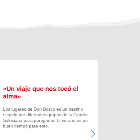
«Un viaje que nos tocó el
Formac
alma»
experi
comuni
Los lugares de Don Bosco es un destino
elegido por diferentes grupos de la Familia
Prenovicio
Salesiana para peregrinar. El verano es un
un curso de
buen tiempo para esto.
Noviciado.