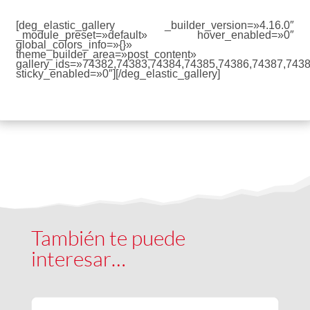
[deg_elastic_gallery _builder_version=»4.16.0″
_module_preset=»default» hover_enabled=»0″
global_colors_info=»{}»
theme_builder_area=»post_content»
gallery_ids=»74382,74383,74384,74385,74386,74387,743
sticky_enabled=»0″][/deg_elastic_gallery]
También te puede
interesar…