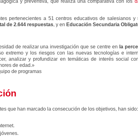
dagógica y preventiva, que realiza una comparativa con los
d
tes pertenecientes a 51 centros educativos de salesianos y s
tal de 2.644 respuestas
, y en
Educación Secundaria Obligat
esidad de realizar una investigación que se centre en
la perce
so extremo y los riesgos con las nuevas tecnologías e intern
r, analizar y profundizar en temáticas de interés social como
enores de edad.»
quipo de programas
ción
tes que han marcado la consecución de los objetivos, han sido
nternet.
 jóvenes.