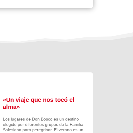
«Un viaje que nos tocó el
Formac
alma»
experi
comuni
Los lugares de Don Bosco es un destino
elegido por diferentes grupos de la Familia
Prenovicio
Salesiana para peregrinar. El verano es un
un curso de