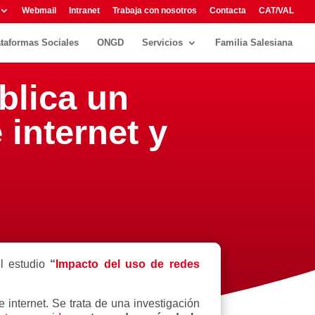
Webmail
Intranet
Trabaja con nosotros
Contacta
CAT/VAL
ataformas Sociales
ONGD
Servicios
Familia Salesiana
blica un
 internet y
l estudio
“
Impacto del uso de redes
 internet. Se trata de una investigación