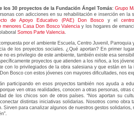
e los 30 proyectos de la Fundación Ángel Tomás
:
Grupo M
sonas con adicciones en su rehabilitación e inserción en la 
ecto de Apoyo Educativo (PAE) Don Bosco
y el
cent
de menores Casa Don Bosco Valencia
y los hogares de emanci
iolaboral
Somos Parte Valencia
.
ompuesta por el ambiente Escuela, Centro Juvenil, Parroquia y 
cia de los proyectos sociales. ¿Qué aportan? En primer lugar 
o es privilegio de este ambiente, también existe esa sensibilid
pecíficamente proyectos que atienden a los niños, a los jóven
e con lo privilegiados de la obra salesiana y que están en la
 Don Bosco con estos jóvenes con mayores dificultades, nos e
án participando en esos proyectos también nos ayuda a educa
l porque ven otras realidades, conocen a otras personas, otras 
d de los chicos son de otros países. “Nos aportan su cultura
conectar distintas iniciativas solidarias. Nosotros como obra
. Sirven para canalizar algunos de nuestros gestos solidarios, 
én”.