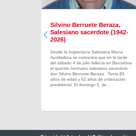
Silvino Berruete Beraza,
(1942-
Salesiano sacerdote (1942-
2026)
 María
Desde la Inspectoría Salesiana María
ta noche
Auxiliadora se comunica que en la tarde
rido
del sábado 4 de julio fallecía en Barcelona
on Carlos
el querido hermano salesiano sacerdote
dad y
don Silvino Berruete Beraza. Tenía 83
no y los
años de edad y 52 años de ordenación
drá...
presbiterial. El domingo 5, de...