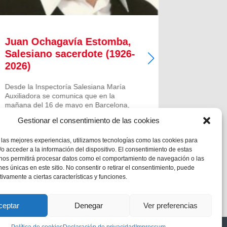
Juan Ochagavía Estomba,
Alfred
Salesiano sacerdote (1926-
Salesi
2026)
2026)
Desde la Inspectoría Salesiana María
Desde la I
Auxiliadora se comunica que en la
Auxiliado
mañana del 16 de mayo en Barcelona,
repentinam
falleció el querido hermano salesiano
querido h
Gestionar el consentimiento de las cookies
sacerdote don Juan Ochagavía Estomba.
Alfredo Ib
Tenía 99 años de edad y había cumplido
edad y hab
 las mejores experiencias, utilizamos tecnologías como las cookies para
los 81 de salesiano y los 72 de sacerdote.
y los 56 de
o acceder a la información del dispositivo. El consentimiento de estas
El...
 nos permitirá procesar datos como el comportamiento de navegación o las
ones únicas en este sitio. No consentir o retirar el consentimiento, puede
tivamente a ciertas características y funciones.
ceptar
Denegar
Ver preferencias