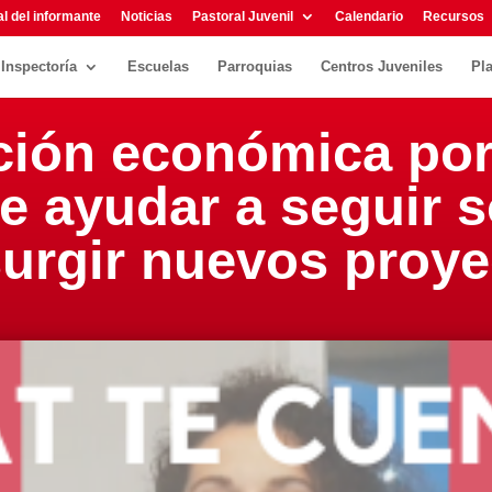
l del informante
Noticias
Pastoral Juvenil
Calendario
Recursos
Inspectoría
Escuelas
Parroquias
Centros Juveniles
Pl
ción económica po
e ayudar a seguir 
urgir nuevos proye