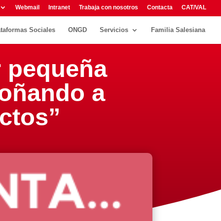
Webmail
Intranet
Trabaja con nosotros
Contacta
CAT/VAL
ataformas Sociales
ONGD
Servicios
Familia Salesiana
r pequeña
soñando a
ctos”