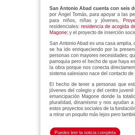
San Antonio Abad cuenta con seis d
por Ángel Tomás, para apoyar a las per
para niños, niñas y jóvenes,
Proy
residenciales:
residencia de acogida 
Magone
; y el proyecto de inserción soc
San Antonio Abad es una casa amplia, c
se ha ido enriqueciendo por la presen
personas con mayores necesidades; que n
parroquia pero el hecho de que haya es
la obra porque nos conecta directament
sistema salesiano nace del contacto de
El hecho de tener a personas que est
jóvenes del colegio y del centro juveni
emancipación Magone donde la totalida
pluralidad, dinamismo y nos ayudan a 
estos proyectos sociales de la fundación
a mirar un poquito más lejos pero tambi
Puedes leer la noticia completa