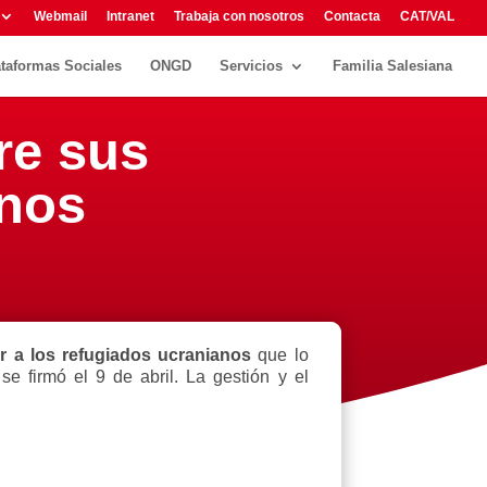
Webmail
Intranet
Trabaja con nosotros
Contacta
CAT/VAL
ataformas Sociales
ONGD
Servicios
Familia Salesiana
re sus
anos
r a los refugiados ucranianos
que lo
e firmó el 9 de abril. La gestión y el