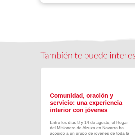
También te puede intere
ón y
Comunidad, oración y
en el
servicio: una experiencia
interior con jóvenes
 Campano,
Entre los días 8 y 14 de agosto, el Hogar
e Bruis y
del Misionero de Alzuza en Navarra ha
 la
acogido a un grupo de jóvenes de toda la