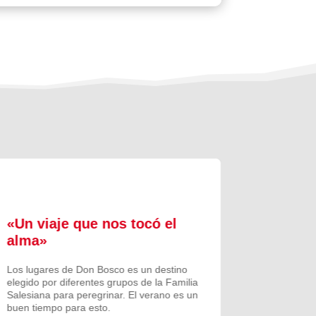
«Un viaje que nos tocó el
Formac
alma»
experi
comuni
Los lugares de Don Bosco es un destino
elegido por diferentes grupos de la Familia
Prenovicio
Salesiana para peregrinar. El verano es un
un curso de
buen tiempo para esto.
Noviciado.