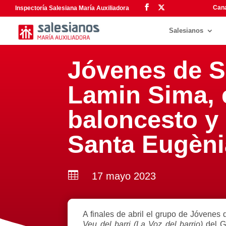
Cana
Inspectoría Salesiana María Auxiliadora
Salesianos
Jóvenes de S
Lamin Sima, 
baloncesto y 
Santa Eugèni

17 mayo 2023
A finales de abril el grupo de Jóvenes 
Veu del barri (La Voz del barrio)
del G