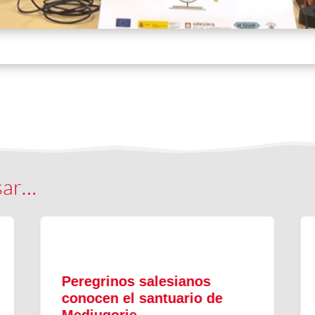
sar…
«Un viaje que nos tocó el
alma»