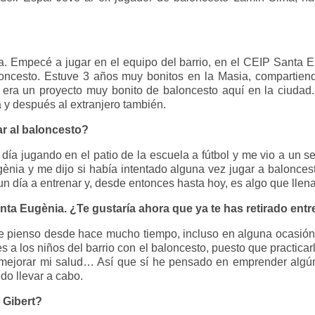
. Empecé a jugar en el equipo del barrio, en el CEIP Santa
oncesto. Estuve 3 años muy bonitos en la Masia, compartiend
era un proyecto muy bonito de baloncesto aquí en la ciudad. C
y después al extranjero también.
ar al baloncesto?
día jugando en el patio de la escuela a fútbol y me vio a un s
ènia y me dijo si había intentado alguna vez jugar a baloncest
n día a entrenar y, desde entonces hasta hoy, es algo que llena
nta Eugènia. ¿Te gustaría ahora que ya te has retirado entr
ue pienso desde hace mucho tiempo, incluso en alguna ocasión 
s a los niños del barrio con el baloncesto, puesto que practic
, mejorar mi salud… Así que sí he pensado en emprender algú
edo llevar a cabo.
n Gibert?