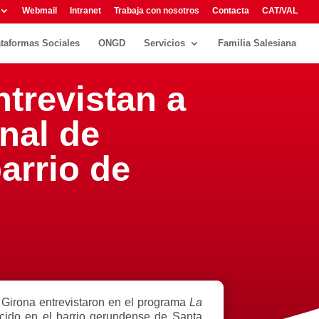
Webmail
Intranet
Trabaja con nosotros
Contacta
CAT/VAL
ataformas Sociales
ONGD
Servicios
Familia Salesiana
trevistan a
nal de
arrio de
 Girona entrevistaron en el programa
La
cido en el barrio gerundense de Santa