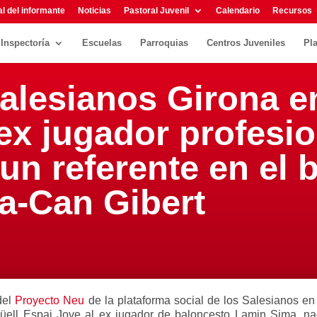
l del informante
Noticias
Pastoral Juvenil
Calendario
Recursos
Inspectoría
Escuelas
Parroquias
Centros Juveniles
Pl
alesianos Girona en
ex jugador profesio
un referente en el b
a-Can Gibert
del
Proyecto Neu
de la plataforma social de los Salesianos en
üell Espai Jove al ex jugador de baloncesto Lamin Sima, na