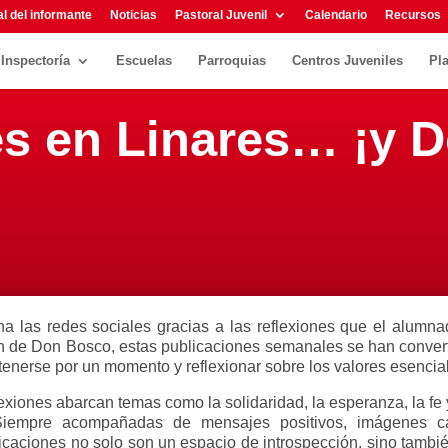
l del informante
Noticias
Pastoral Juvenil
Calendario
Recursos
Inspectoría
Escuelas
Parroquias
Centros Juveniles
Pl
es en Linares… ¡y 
na las redes sociales gracias a las reflexiones que el alumn
n de Don Bosco, estas publicaciones semanales se han converti
nerse por un momento y reflexionar sobre los valores esencial
flexiones abarcan temas como la solidaridad, la esperanza, la fe
Siempre acompañadas de mensajes positivos, imágenes ca
icaciones no solo son un espacio de introspección, sino tambié