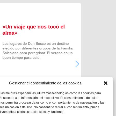
«Un viaje que nos tocó el
Formac
alma»
experi
comuni
Los lugares de Don Bosco es un destino
elegido por diferentes grupos de la Familia
Prenovicio
Salesiana para peregrinar. El verano es un
un curso de
buen tiempo para esto.
Noviciado.
Gestionar el consentimiento de las cookies
 las mejores experiencias, utilizamos tecnologías como las cookies para
o acceder a la información del dispositivo. El consentimiento de estas
 nos permitirá procesar datos como el comportamiento de navegación o las
ones únicas en este sitio. No consentir o retirar el consentimiento, puede
tivamente a ciertas características y funciones.