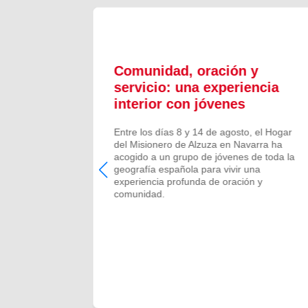
ón y
Comunidad, oración y
en el
servicio: una experiencia
interior con jóvenes
 Campano,
Entre los días 8 y 14 de agosto, el Hogar
e Bruis y
del Misionero de Alzuza en Navarra ha
 la
acogido a un grupo de jóvenes de toda la
frecida por
geografía española para vivir una
 verano de
experiencia profunda de oración y
comunidad.