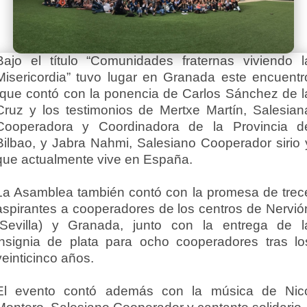
Bajo el título “Comunidades fraternas viviendo l
Misericordia” tuvo lugar en Granada este encuentr
que contó con la ponencia de Carlos Sánchez de l
Cruz y los testimonios de Mertxe Martín, Salesian
Cooperadora y Coordinadora de la Provincia d
Bilbao, y Jabra Nahmi, Salesiano Cooperador sirio 
que actualmente vive en España.
La Asamblea también contó con la promesa de trec
aspirantes a cooperadores de los centros de Nervió
(Sevilla) y Granada, junto con la entrega de l
insignia de plata para ocho cooperadores tras lo
veinticinco años.
El evento contó además con la música de Nic