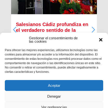
Salesianos Cádiz profundiza en
el verdadero sentido de la
Navidad
Gestionar el consentimiento de
las cookies
Francisco José Pérez Camacho, delegado de
Pastoral Juvenil de la Inspectoría Salesiana
Para ofrecer las mejores experiencias, utilizamos tecnologías como las
María Auxiliadora, regaló unprofundo pregón de
cookies para almacenar y/o acceder a la información del dispositivo. El
Navidad cargado de religiosidad, de sentimiento y
consentimiento de estas tecnologías nos permitirá procesar datos como el
de valores cristianos en la casa salesiana...
comportamiento de navegación o las identificaciones únicas en este sitio.
No consentir o retirar el consentimiento, puede afectar negativamente a
ciertas características y funciones.
Aceptar
Denegar
Ver preferencias