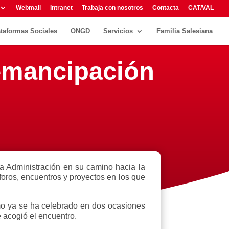
Webmail
Intranet
Trabaja con nosotros
Contacta
CAT/VAL
ataformas Sociales
ONGD
Servicios
Familia Salesiana
 emancipación
a Administración en su camino hacia la
foros, encuentros y proyectos en los que
omo ya se ha celebrado en dos ocasiones
 acogió el encuentro.