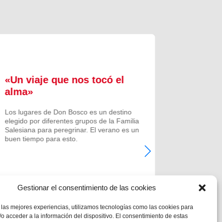
«Un viaje que nos tocó el
Formac
alma»
experi
comuni
Los lugares de Don Bosco es un destino
elegido por diferentes grupos de la Familia
Prenovicio
Salesiana para peregrinar. El verano es un
un curso de
buen tiempo para esto.
Noviciado.
Gestionar el consentimiento de las cookies
 las mejores experiencias, utilizamos tecnologías como las cookies para
o acceder a la información del dispositivo. El consentimiento de estas