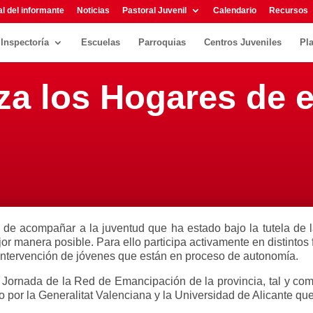
l del informante
Noticias
Pastoral Juvenil
Calendario
Recursos
Inspectoría
Escuelas
Parroquias
Centros Juveniles
Pl
liza los Hogares de
 de acompañar a la juventud que ha estado bajo la tutela de l
 manera posible. Para ello participa activamente en distintos 
a intervención de jóvenes que están en proceso de autonomía.
I Jornada de la Red de Emancipación de la provincia, tal y c
 por la Generalitat Valenciana y la Universidad de Alicante que