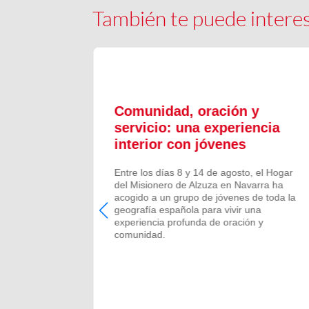
También te puede intere
ón y
Comunidad, oración y
en el
servicio: una experiencia
interior con jóvenes
 Campano,
Entre los días 8 y 14 de agosto, el Hogar
e Bruis y
del Misionero de Alzuza en Navarra ha
 la
acogido a un grupo de jóvenes de toda la
frecida por
geografía española para vivir una
 verano de
experiencia profunda de oración y
comunidad.