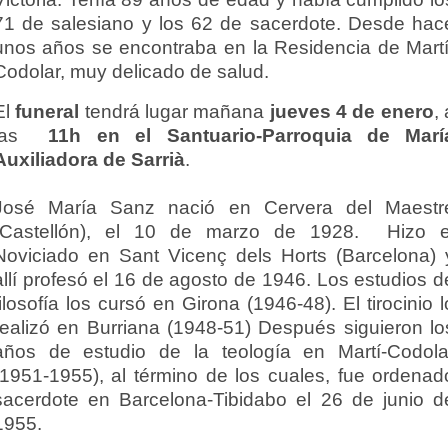
71 de salesiano y los 62 de sacerdote. Desde hac
unos años se encontraba en la Residencia de Martí
Codolar, muy delicado de salud.
El
funeral
tendrá lugar mañana
jueves 4 de enero
,
las
11h en el Santuario-Parroquia de Marí
Auxiliadora de Sarrià
.
José María Sanz nació en Cervera del Maestr
(Castellón), el 10 de marzo de 1928. Hizo e
Noviciado en Sant Vicenç dels Horts (Barcelona) 
allí profesó el 16 de agosto de 1946. Los estudios d
filosofía los cursó en Girona (1946-48). El tirocinio l
realizó en Burriana (1948-51) Después siguieron lo
años de estudio de la teología en Martí-Codola
(1951-1955), al término de los cuales, fue ordenad
sacerdote en Barcelona-Tibidabo el 26 de junio d
1955.