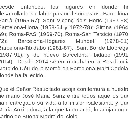
Desde entonces, los lugares en donde h
desarrollado su labor pastoral son estos: Barcelona
Sarrià (1955-57); Sant Vicenç dels Horts (1957-58)
Barcelona-Horta (1958-64 y 1972-78); Girona (1964
69); Roma-PAS (1969-70); Roma-San Tarsicio (1970
72); Barcelona-Hogares Mundet (1978-81)
Barcelona-Tibidabo (1981-87); Sant Boi de Llobrega
(1987-91); y de nuevo Barcelona-Tibidabo (1991
2014). Desde 2014 se encontraba en la Residenci
Mare de Déu de la Mercè en Barcelona-Martí Codola
donde ha fallecido.
Que el Señor Resucitado acoja con ternura a nuestr
hermano José María Sanz entre todos aquellos qu
han entregado su vida a la misión salesiana; y qu
María Auxiliadora, a la que tanto amó, lo acoja con e
cariño de Buena Madre del cielo.