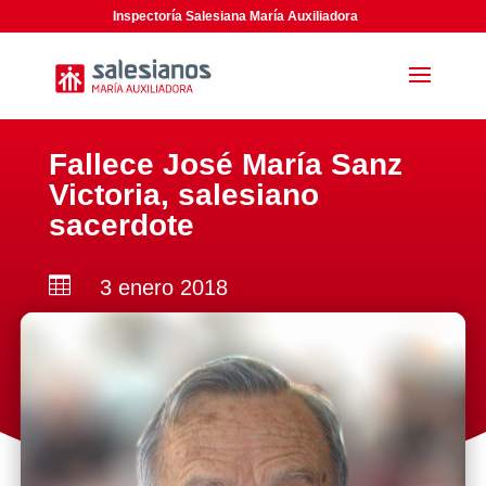
Inspectoría Salesiana María Auxiliadora
Fallece José María Sanz
Victoria, salesiano
sacerdote

3 enero 2018