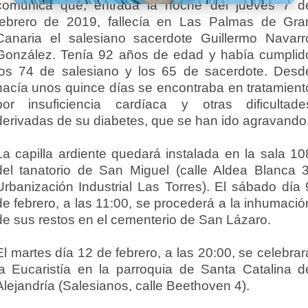
comunica que, entrada la noche del jueves 7 d
febrero de 2019, fallecía en Las Palmas de Gra
Canaria el salesiano sacerdote Guillermo Navarr
González. Tenía 92 años de edad y había cumplid
los 74 de salesiano y los 65 de sacerdote. Desd
hacía unos quince días se encontraba en tratamient
por insuficiencia cardíaca y otras dificultade
derivadas de su diabetes, que se han ido agravando
La capilla ardiente quedará instalada en la sala 10
del tanatorio de San Miguel (calle Aldea Blanca 3
Urbanización Industrial Las Torres). El sábado día 
de febrero, a las 11:00, se procederá a la inhumació
de sus restos en el cementerio de San Lázaro.
El martes día 12 de febrero, a las 20:00, se celebrar
la Eucaristía en la parroquia de Santa Catalina d
Alejandría (Salesianos, calle Beethoven 4).