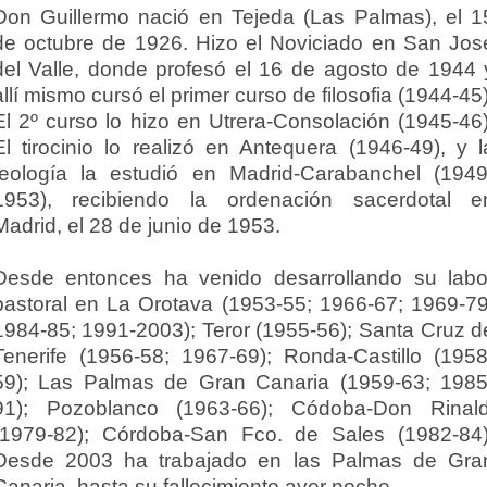
Don Guillermo nació en Tejeda (Las Palmas), el 1
de octubre de 1926. Hizo el Noviciado en San Jos
del Valle, donde profesó el 16 de agosto de 1944 
allí mismo cursó el primer curso de filosofia (1944-45)
El 2º curso lo hizo en Utrera-Consolación (1945-46)
El tirocinio lo realizó en Antequera (1946-49), y l
teología la estudió en Madrid-Carabanchel (1949
1953), recibiendo la ordenación sacerdotal e
Madrid, el 28 de junio de 1953.
Desde entonces ha venido desarrollando su labo
pastoral en La Orotava (1953-55; 1966-67; 1969-79
1984-85; 1991-2003); Teror (1955-56); Santa Cruz d
Tenerife (1956-58; 1967-69); Ronda-Castillo (1958
59); Las Palmas de Gran Canaria (1959-63; 1985
91); Pozoblanco (1963-66); Códoba-Don Rinald
(1979-82); Córdoba-San Fco. de Sales (1982-84)
Desde 2003 ha trabajado en las Palmas de Gra
Canaria, hasta su fallecimiento ayer noche.