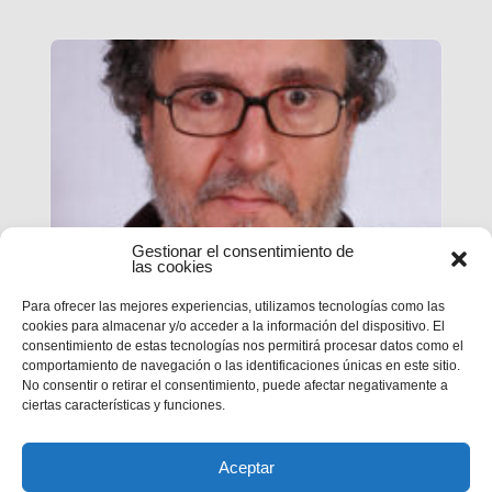
Gestionar el consentimiento de
las cookies
Para ofrecer las mejores experiencias, utilizamos tecnologías como las
Víctor Cortés Martínez,
cookies para almacenar y/o acceder a la información del dispositivo. El
Salesiano coadjutor (1951-2025)
consentimiento de estas tecnologías nos permitirá procesar datos como el
comportamiento de navegación o las identificaciones únicas en este sitio.
No consentir o retirar el consentimiento, puede afectar negativamente a
Tenía 74 años de edad y había cumplido los 56
ciertas características y funciones.
de salesiano.
Aceptar