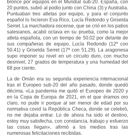
bronce por equipos en el Mundial sub-20. España, con
20 puntos, subió al podio junto con China (3) y Australia.
Puntuaban tres atletas por equipo, y para el conjunto
español lo hicieron Eva Rico, Lucía Redondo y Griselda
Serret. La marchadora oscense, que se crió en los patios
salesianos, acabó octava en su prueba, como la mejor
atleta española, con un tiempo de 50.02 por delante de
sus compañeras de equipo, Lucía Redondo (12ª con
50.41) y Griselda Serret (17ª con 51.29). La aragonesa
supo imponer su nivel en un circuito duro, con mucho
desnivel, 27 grados de temperatura y una humedad del
68 por ciento.
La de Omán era su segunda experiencia internacional
tras el Europeo sub-20 del año pasado, donde quedó
décima. «La pandemia me quitó el Europeo de 2020 y
en la Copa de Europa de 2021, en el que éramos oro
claro, no pude ir porque al ser menor de edad por su
normativa covid la República Checa, donde se celebró,
no me dejaba entrar. Lo de ahora ha sido el destino,
estoy muy satisfecha, con constancia, trabajo y esfuerzo
las cosas llegan», afirmó a los medios tras las
numerosas felicitaciones recibidas.