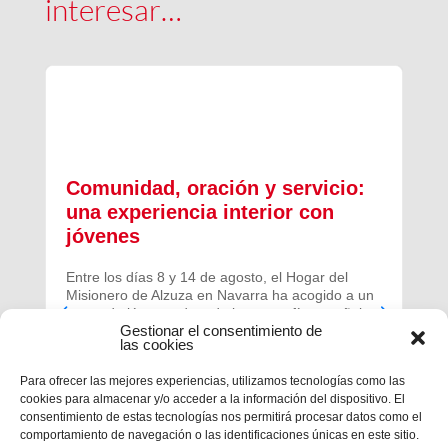
interesar…
idad, oración y servicio:
Peregrinos
xperiencia interior con
el santuar
nes
Comenzaba el via
su visita hasta 
s días 8 y 14 de agosto, el Hogar del
Familia Salesian
ro de Alzuza en Navarra ha acogido a un
Auxiliadora part
e jóvenes de toda la geografía española
Salesianos Coop
Gestionar el consentimiento de
vir una experiencia profunda de oración y
la Región Ibéric
las cookies
dad.
Para ofrecer las mejores experiencias, utilizamos tecnologías como las
cookies para almacenar y/o acceder a la información del dispositivo. El
consentimiento de estas tecnologías nos permitirá procesar datos como el
comportamiento de navegación o las identificaciones únicas en este sitio.