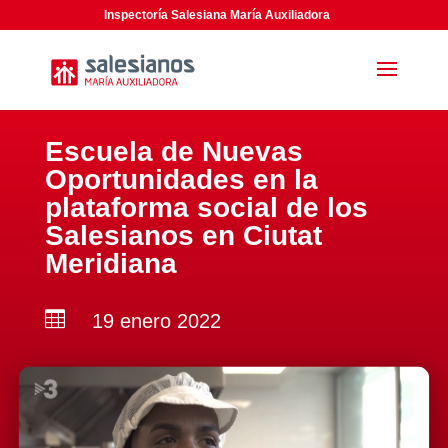
Inspectoría Salesiana María Auxiliadora
Escuela de Nuevas
Oportunidades en la
plataforma social de los
Salesianos en Ciutat
Meridiana

19 enero 2022