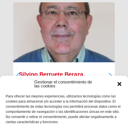
Silvino Berruete Beraza,
Salesiano sacerdote (1942-2026)
Gestionar el consentimiento de
las cookies
Desde la Inspectoría Salesiana María Auxiliadora
Para ofrecer las mejores experiencias, utilizamos tecnologías como las
se comunica que en la tarde del sábado 4 de julio
cookies para almacenar y/o acceder a la información del dispositivo. El
fallecía en Barcelona el querido hermano
consentimiento de estas tecnologías nos permitirá procesar datos como el
salesiano sacerdote don Silvino Berruete Beraza.
comportamiento de navegación o las identificaciones únicas en este sitio.
Tenía 83 años de edad y 52 años de ordenación
No consentir o retirar el consentimiento, puede afectar negativamente a
presbiterial. El domingo 5, de...
ciertas características y funciones.