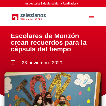
Inspectoría Salesiana María Auxiliadora
Escolares de Monzón
crean recuerdos para la
cápsula del tiempo

23 noviembre 2020