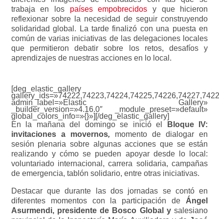
trabaja en los
países empobrecidos
y que hicieron
reflexionar sobre la necesidad de seguir construyendo
solidaridad global. La tarde finalizó con una puesta en
común de varias iniciativas de las delegaciones locales
que permitieron debatir sobre los retos, desafíos y
aprendizajes de nuestras acciones en lo local.
[deg_elastic_gallery
gallery_ids=»74222,74223,74224,74225,74226,74227,7422
admin_label=»Elastic Gallery»
_builder_version=»4.16.0″ _module_preset=»default»
global_colors_info=»{}»][/deg_elastic_gallery]
En la mañana del domingo se inició el
Bloque IV:
invitaciones a movernos
,
momento de dialogar en
sesión plenaria sobre algunas acciones que se están
realizando y cómo se pueden apoyar desde lo local:
voluntariado internacional, carrera solidaria, campañas
de emergencia, tablón solidario, entre otras iniciativas.
Destacar que durante las dos jornadas se contó en
diferentes momentos con la participación de
Ángel
Asurmendi, presidente de Bosco Global y
salesiano