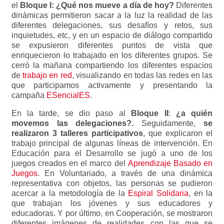
el
Bloque I: ¿Qué nos mueve a día de hoy?
Diferentes
dinámicas permitieron sacar a la luz la realidad de las
diferentes delegaciones, sus desafíos y retos, sus
inquietudes, etc, y en un espacio de diálogo compartido
se expusieron diferentes puntos de vista que
enriquecieron lo trabajado en los diferentes grupos. Se
cerró la mañana compartiendo los diferentes espacios
de
trabajo en red
, visualizando en todas las redes en las
que participamos activamente y presentando la
campaña
ESencialES
.
En la tarde, se dio paso al
Bloque II
:
¿a quién
movemos las delegaciones?.
Seguidamente,
se
realizaron 3 talleres participativos
, que explicaron el
trabajo principal de algunas líneas de intervención. En
Educación para el Desarrollo se jugó a uno de los
juegos creados en el marco del
Aprendizaje Basado en
Juegos
. En Voluntariado, a través de una dinámica
representativa con objetos, las personas se pudieron
acercar a la metodología de la
Espiral Solidaria
, en la
que trabajan los jóvenes y sus educadores y
educadoras. Y por último, en Cooperación, se mostraron
diferentes imágenes de realidades con las que se