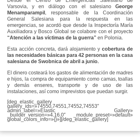
Desde el Centro de Emergencias Salesiano de
Varsovia, y en diálogo con el salesiano
George
Menamparampil
, responsable de la Coordinación
General Salesiana para la respuesta en las
emergencias, se acordó que desde la Inspectoría María
Auxiliadora y Bosco Global se colabore con el proyecto
“Atención a las víctimas de la guerra”
en Polonia.
Esta acción concreta, dará alojamiento y
cobertura de
las necesidades básicas para 42 personas en la casa
salesiana de Swobnica de abril a junio.
El dinero costeará los gastos de alimentación de madres
e hijos, la compra de equipamiento como camas, toallas
y demás enseres, transporte y de uso de las
instalaciones, así como imprevistos que puedan surgir.
[deg_elastic_gallery
gallery_ids=»74550,74551,74552,74553″
admin_label=»Elastic Gallery»
_builder_version=»4.16.0″ _module_preset=»default»
global_colors_info=»{}»][/deg_elastic_gallery]