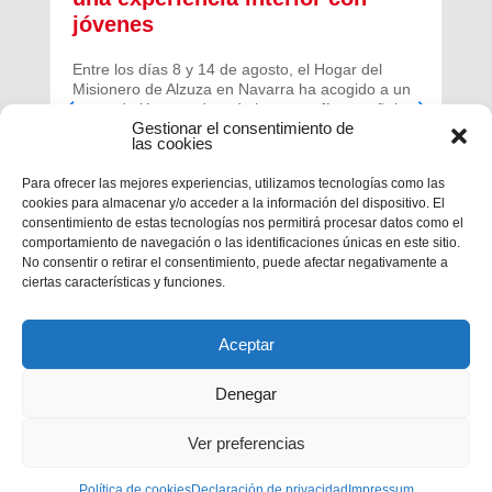
jóvenes
Entre los días 8 y 14 de agosto, el Hogar del
Misionero de Alzuza en Navarra ha acogido a un
grupo de jóvenes de toda la geografía española
Gestionar el consentimiento de
para vivir una experiencia profunda de oración y
las cookies
comunidad.
Para ofrecer las mejores experiencias, utilizamos tecnologías como las
cookies para almacenar y/o acceder a la información del dispositivo. El
consentimiento de estas tecnologías nos permitirá procesar datos como el
comportamiento de navegación o las identificaciones únicas en este sitio.
No consentir o retirar el consentimiento, puede afectar negativamente a
ciertas características y funciones.
Aceptar
Denegar
Ver preferencias
Política de cookies
Privacidad
|
Aviso legal
Declaración de privacidad
|
Política de cookies
Impressum