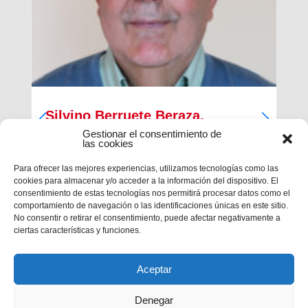
Silvino Berruete Beraza,
Salesiano sacerdote (1942-2026)
Gestionar el consentimiento de
las cookies
Desde la Inspectoría Salesiana María Auxiliadora
Para ofrecer las mejores experiencias, utilizamos tecnologías como las
se comunica que en la tarde del sábado 4 de julio
cookies para almacenar y/o acceder a la información del dispositivo. El
fallecía en Barcelona el querido hermano
consentimiento de estas tecnologías nos permitirá procesar datos como el
salesiano sacerdote don Silvino Berruete Beraza.
comportamiento de navegación o las identificaciones únicas en este sitio.
Tenía 83 años de edad y 52 años de ordenación
No consentir o retirar el consentimiento, puede afectar negativamente a
presbiterial. El domingo 5, de...
ciertas características y funciones.
Aceptar
Denegar