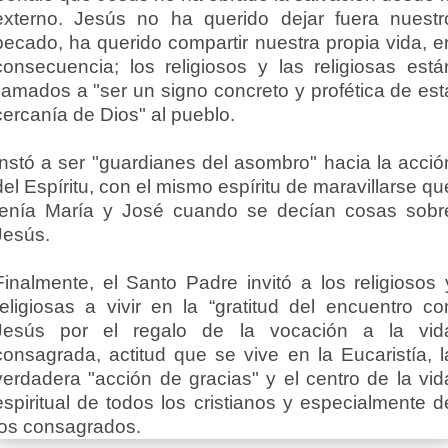
externo. Jesús no ha querido dejar fuera nuestr
pecado, ha querido compartir nuestra propia vida, e
consecuencia; los religiosos y las religiosas está
llamados a "ser un signo concreto y profética de est
cercanía de Dios" al pueblo.
Instó a ser "guardianes del asombro" hacia la acció
del Espíritu, con el mismo espíritu de maravillarse qu
tenía María y José cuando se decían cosas sobr
Jesús.
Finalmente, el Santo Padre invitó a los religiosos 
religiosas a vivir en la “gratitud del encuentro co
Jesús por el regalo de la vocación a la vid
consagrada, actitud que se vive en la Eucaristía, l
verdadera "acción de gracias" y el centro de la vid
espiritual de todos los cristianos y especialmente d
los consagrados.