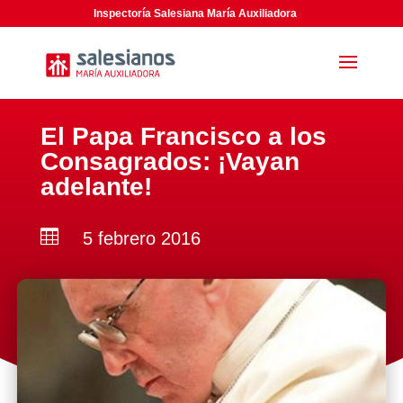
Inspectoría Salesiana María Auxiliadora
El Papa Francisco a los
Consagrados: ¡Vayan
adelante!

5 febrero 2016