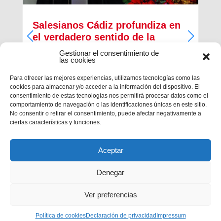
Salesianos Cádiz profundiza en
el verdadero sentido de la
Navidad
Gestionar el consentimiento de
las cookies
Francisco José Pérez Camacho, delegado de
Pastoral Juvenil de la Inspectoría Salesiana
Para ofrecer las mejores experiencias, utilizamos tecnologías como las
María Auxiliadora, regaló unprofundo pregón de
cookies para almacenar y/o acceder a la información del dispositivo. El
Navidad cargado de religiosidad, de sentimiento y
consentimiento de estas tecnologías nos permitirá procesar datos como el
de valores cristianos en la casa salesiana...
comportamiento de navegación o las identificaciones únicas en este sitio.
No consentir o retirar el consentimiento, puede afectar negativamente a
ciertas características y funciones.
Aceptar
Denegar
Ver preferencias
Privacidad
|
Aviso legal
|
Política de cookies
Política de cookies
Declaración de privacidad
Impressum