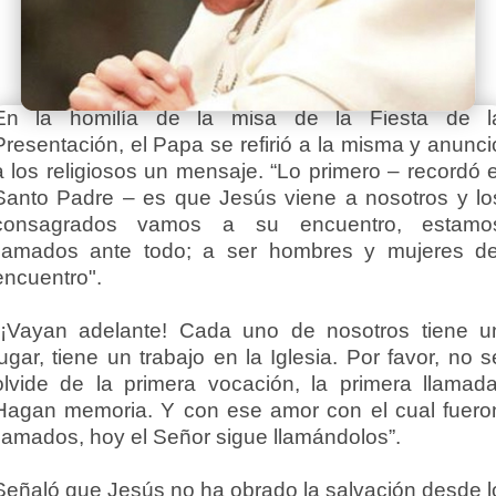
En la homilía de la misa de la Fiesta de l
Presentación, el Papa se refirió a la misma y anunci
a los religiosos un mensaje. “Lo primero – recordó e
Santo Padre – es que Jesús viene a nosotros y lo
consagrados vamos a su encuentro, estamo
llamados ante todo; a ser hombres y mujeres de
encuentro".
"¡Vayan adelante! Cada uno de nosotros tiene u
lugar, tiene un trabajo en la Iglesia. Por favor, no s
olvide de la primera vocación, la primera llamada
Hagan memoria. Y con ese amor con el cual fuero
llamados, hoy el Señor sigue llamándolos”.
Señaló que Jesús no ha obrado la salvación desde l