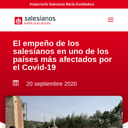
Inspectoría Salesiana María Auxiliadora
El empeño de los
salesianos en uno de los
países más afectados por
el Covid-19

20 septiembre 2020