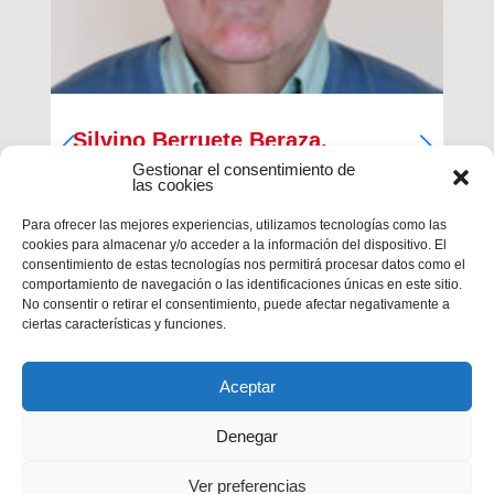
Silvino Berruete Beraza,
Salesiano sacerdote (1942-2026)
Gestionar el consentimiento de
las cookies
Desde la Inspectoría Salesiana María Auxiliadora
Para ofrecer las mejores experiencias, utilizamos tecnologías como las
se comunica que en la tarde del sábado 4 de julio
cookies para almacenar y/o acceder a la información del dispositivo. El
fallecía en Barcelona el querido hermano
consentimiento de estas tecnologías nos permitirá procesar datos como el
salesiano sacerdote don Silvino Berruete Beraza.
comportamiento de navegación o las identificaciones únicas en este sitio.
Tenía 83 años de edad y 52 años de ordenación
No consentir o retirar el consentimiento, puede afectar negativamente a
presbiterial. El domingo 5, de...
ciertas características y funciones.
Aceptar
Denegar
Ver preferencias