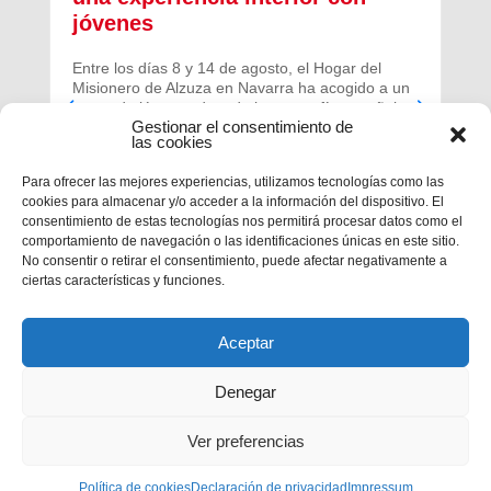
jóvenes
Entre los días 8 y 14 de agosto, el Hogar del
Misionero de Alzuza en Navarra ha acogido a un
grupo de jóvenes de toda la geografía española
Gestionar el consentimiento de
para vivir una experiencia profunda de oración y
las cookies
comunidad.
Para ofrecer las mejores experiencias, utilizamos tecnologías como las
cookies para almacenar y/o acceder a la información del dispositivo. El
consentimiento de estas tecnologías nos permitirá procesar datos como el
comportamiento de navegación o las identificaciones únicas en este sitio.
No consentir o retirar el consentimiento, puede afectar negativamente a
ciertas características y funciones.
Aceptar
Denegar
Ver preferencias
Política de cookies
Privacidad
|
Aviso legal
Declaración de privacidad
|
Política de cookies
Impressum