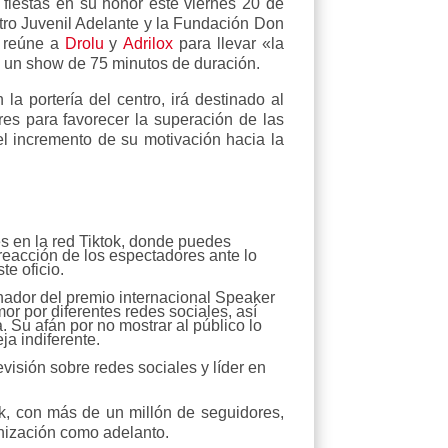
 fiestas en su honor este viernes 20 de
ro Juvenil Adelante y la Fundación Don
, reúne a
Drolu
y
Adrilox
para llevar «la
n un show de 75 minutos de duración.
la portería del centro, irá destinado al
res para favorecer la superación de las
el incremento de su motivación hacia la
s en la red Tiktok, donde puedes
reacción de los espectadores ante lo
te oficio.
anador del premio internacional Speaker
or por diferentes redes sociales, así
 Su afán por no mostrar al público lo
ja indiferente.
isión sobre redes sociales y líder en
k, con más de un millón de seguidores,
anización como adelanto.