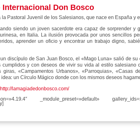
o Internacional Don Bosco
la Pastoral Juvenil de los Salesianos, que nace en España y es
do siendo un joven sacerdote era capaz de sorprender y g
turinesa, en Italia. La ilusión provocada por unos sencillos pe
eridos, aprender un oficio y encontrar un trabajo digno, s
un discípulo de San Juan Bosco, el «Mago Luna» salió de su ch
cumplidos y con deseos de vivir su vida al estilo salesiano 
s giras, «Campamentos Urbanos», «Parroquias», «Casas de 
 idea: un Círculo Mágico donde con los mismos deseos haga
n
http://lamagiadedonbosco.com/
rsion=»4.19.4″ _module_preset=»default» gallery_id
y]