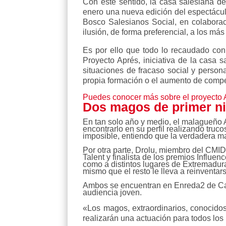
Con este sentido, la casa salesiana de
enero una nueva edición del espectácu
Bosco Salesianos Social, en colabora
ilusión, de forma preferencial, a los m
Es por ello que todo lo recaudado con
Proyecto Aprés, iniciativa de la casa 
situaciones de fracaso social y person
propia formación o el aumento de comp
Puedes conocer más sobre el proyecto 
Dos magos de primer ni
En tan solo año y medio, el malagueño 
encontrarlo en su perfil realizando tru
imposible, entiendo que la verdadera mag
Por otra parte, Drolu, miembro del CMID
Talent y finalista de los premios Influe
como a distintos lugares de Extremadura
mismo que el resto le lleva a reinventars
Ambos se encuentran en Enreda2 de Cana
audiencia joven.
«Los magos, extraordinarios, conocido
realizarán una actuación para todos los