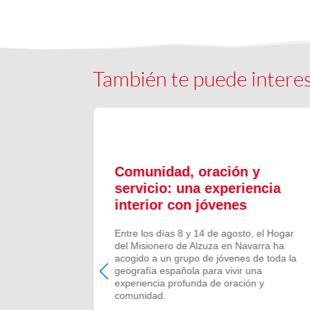
También te puede intere
ón y
Comunidad, oración y
en el
servicio: una experiencia
interior con jóvenes
 Campano,
Entre los días 8 y 14 de agosto, el Hogar
e Bruis y
del Misionero de Alzuza en Navarra ha
 la
acogido a un grupo de jóvenes de toda la
frecida por
geografía española para vivir una
 verano de
experiencia profunda de oración y
comunidad.