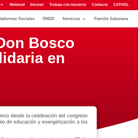
Webmail
Intranet
Trabaja con nosotros
Contacta
CAT/VAL
ataformas Sociales
ONGD
Servicios
Familia Salesiana
 Don Bosco
idaria en
órico desde la celebración del congreso
lo de educación y evangelización a los