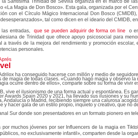
 la Santísima Trinidad de Sevilla organiza en el marco de las
lo «La Magia de Don Bosco». Esta gala, organizada por el Cent
ción con el Círculo Mágico Internacional Don Bosco (CMIDB)
ás desesperanzados», tal como dicen en el ideario del CMIDB, e
 las entradas,
que se pueden adquirir de forma on line
o en 
salesiana de Trinidad que ofrece apoyo psicosocial para meno
al a través de la mejora del rendimiento y promoción escolar, 
etencias personales.
Aprés
vel
Adrilox ha conseguido hacerse con millón y medio de seguidore
cos de magia de todas clases. «Cuando hago magia y observo la 
ia ocurre dentro de ellos», comparte sobre su forma de vivir es
B, vive el ilusionismo de una forma actual y espontánea. Es g
ncer Awards Spain 2020 y 2021, ha llevado sus ilusiones y su hum
, Andalucía o Madrid, recibiendo siempre una calurosa acogida.
e y hacer gala de un estilo propio, inquieto y creativo, que no de
l Sur donde son presentadores en un formato pionero en telev
s por muchos jóvenes por ser Influencers de la magia en Tikto
 públicos, no exclusivamente infantil», comparten desde la org