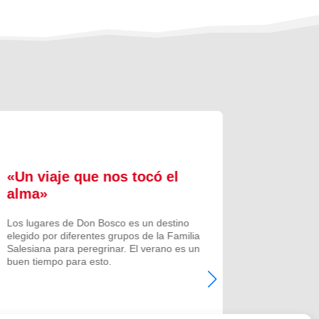
«Un viaje que nos tocó el
Formac
alma»
experi
comuni
Los lugares de Don Bosco es un destino
elegido por diferentes grupos de la Familia
Prenovicio
Salesiana para peregrinar. El verano es un
un curso de
buen tiempo para esto.
Noviciado.