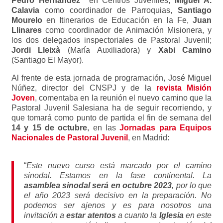
Pedro Hernández
en Centros Juveniles,
Miguel A.
Calavia
como coordinador de Parroquias,
Santiago
Mourelo
en Itinerarios de Educación en la Fe,
Juan
Llinares
como coordinador de Animación Misionera, y
los dos delegados inspectoriales de Pastoral Juvenil;
Jordi Lleixà
(María Auxiliadora) y
Xabi Camino
(Santiago El Mayor).
Al frente de esta jornada de programación, José Miguel
Núñez, director del
CNSPJ y de la
revista Misión
Joven
, comentaba en la reunión el nuevo camino que la
Pastoral Juvenil Salesiana ha de seguir recorriendo, y
que tomará como punto de partida el fin de semana del
14 y 15 de octubre
, en las
Jornadas para Equipos
Nacionales de Pastoral Juvenil
, en Madrid:
“
Este nuevo curso está marcado por el camino
sinodal. Estamos en la fase continental. La
asamblea sinodal será en octubre 2023
, por lo que
el año 2023 será decisivo en la preparación. No
podemos ser ajenos y es para nosotros una
invitación a
estar atentos
a cuanto la
Iglesia
en este