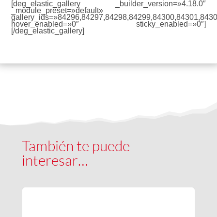
[deg_elastic_gallery _builder_version=»4.18.0″
_module_preset=»default»
gallery_ids=»84296,84297,84298,84299,84300,84301,8430
hover_enabled=»0″ sticky_enabled=»0″]
[/deg_elastic_gallery]
También te puede
interesar…