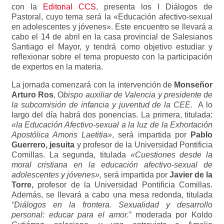
con la
Editorial CCS
, presenta los I Diálogos de
Pastoral, cuyo tema será la «Educación afectivo-sexual
en adolescentes y jóvenes». Este encuentro se llevará a
cabo el 14 de abril en la casa provincial de Salesianos
Santiago el Mayor, y tendrá como objetivo estudiar y
reflexionar sobre el tema propuesto con la participación
de expertos en la materia.
La jornada comenzará con la intervención de
Monseñor
Arturo Ros
, O
bispo auxiliar de Valencia y presidente de
la subcomisión de infancia y juventud de la CEE
. A lo
largo del día habrá dos ponencias. La primera, titulada:
«la Educación Afectivo-sexual a la luz de la Exhortación
Apostólica Amoris Laetitia»
, será impartida por
Pablo
Guerrero,
jesuita
y profesor de la Universidad Pontificia
Comillas. La segunda, titulada
«Cuestiones desde la
moral cristiana en la educación afectivo-sexual de
adolescentes y jóvenes»
, será impartida por
Javier de la
Torre,
profesor
de la Universidad Pontificia Comillas.
Además, se llevará a cabo una mesa redonda, titulada
“Diálogos en la frontera. Sexualidad y desarrollo
personal: educar para el amor.”
moderada por
Koldo