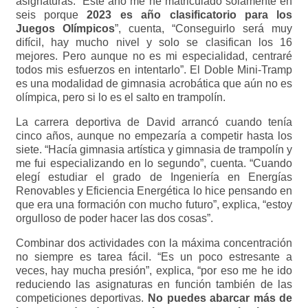
asignaturas. “Este año me he matriculado solamente en
seis porque
2023 es año clasificatorio para los
Juegos Olímpicos
”, cuenta, “Conseguirlo será muy
difícil, hay mucho nivel y solo se clasifican los 16
mejores. Pero aunque no es mi especialidad, centraré
todos mis esfuerzos en intentarlo”. El Doble Mini-Tramp
es una modalidad de gimnasia acrobática que aún no es
olímpica, pero si lo es el salto en trampolín.
La carrera deportiva de David arrancó cuando tenía
cinco años, aunque no empezaría a competir hasta los
siete. “Hacía gimnasia artística y gimnasia de trampolín y
me fui especializando en lo segundo”, cuenta. “Cuando
elegí estudiar el grado de Ingeniería en Energías
Renovables y Eficiencia Energética lo hice pensando en
que era una formación con mucho futuro”, explica, “estoy
orgulloso de poder hacer las dos cosas”.
Combinar dos actividades con la máxima concentración
no siempre es tarea fácil. “Es un poco estresante a
veces, hay mucha presión”, explica, “por eso me he ido
reduciendo las asignaturas en función también de las
competiciones deportivas.
No puedes abarcar más de