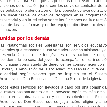
María Auxiliadora en el que las personas que llevan a cabo la
funciones de dirección, junto con los servicios centrales de la
tres entidades, profundizaron en la propuesta de evangelizació
para hacer viable los objetivos recogidos en la programació
nspectorial y en la reflexión sobre las funciones de la direcci
local de las plataformas y de los equipos directivos locales d
animación.
‘Unidas por los demás’
Las Plataformas sociales Salesianas son servicios educativo
integrales que responden a una verdadera opción misionera y d
presencia familiar entre los jóvenes en situación de riesgo
atienden a la persona del joven, lo acompañan en su inserció
comunitaria como sujeto de derechos; se comprometen con l
usticia y la renovación de la sociedad; impulsan la cultura de 
solidaridad según valores que se inspiran en el Sistem
reventivo de Don Bosco y en la Doctrina Social de la Iglesia.
Todos estos servicios son llevados a cabo por una comunida
educativo pastoral,dentro de un proyecto orgánico más ampli
inserto en la obra salesiana y con los criterios del Sistem
Preventivo de Don Bosco, que conjuga razón, religión y amor
principios que indican una visión armónica de la persona dotad