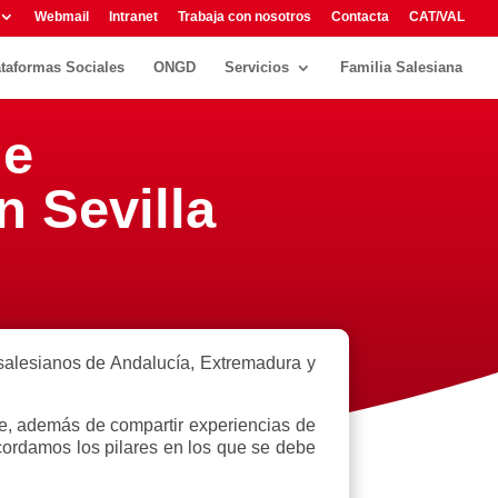
Webmail
Intranet
Trabaja con nosotros
Contacta
CAT/VAL
ataformas Sociales
ONGD
Servicios
Familia Salesiana
de
 Sevilla
salesianos de Andalucía, Extremadura y
que, además de compartir experiencias de
cordamos los pilares en los que se debe