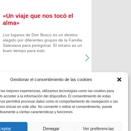
«Un viaje que nos tocó el
Formac
alma»
experi
comuni
Los lugares de Don Bosco es un destino
elegido por diferentes grupos de la Familia
Prenovicio
Salesiana para peregrinar. El verano es un
un curso de
buen tiempo para esto.
Noviciado.
Gestionar el consentimiento de las cookies
 las mejores experiencias, utilizamos tecnologías como las cookies para
o acceder a la información del dispositivo. El consentimiento de estas
 nos permitirá procesar datos como el comportamiento de navegación o las
ones únicas en este sitio. No consentir o retirar el consentimiento, puede
tivamente a ciertas características y funciones.
ceptar
Denegar
Ver preferencias