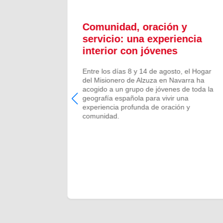
ón y
Comunidad, oración y
en el
servicio: una experiencia
interior con jóvenes
 Campano,
Entre los días 8 y 14 de agosto, el Hogar
e Bruis y
del Misionero de Alzuza en Navarra ha
 la
acogido a un grupo de jóvenes de toda la
frecida por
geografía española para vivir una
 verano de
experiencia profunda de oración y
comunidad.