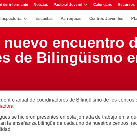
l del informante
Noticias
Pastoral Juvenil
Calendario
Recursos
Inspectoría
Escuelas
Parroquias
Centros Juveniles
Pl
 nuevo encuentro 
s de Bilingüismo en
cuentro anual de coordinadores de Bilingüismo de los centros 
liadora
.
ilingües se hicieron presentes en esta jornada de trabajo en la 
nzan la enseñanza bilingüe de cada uno de nuestros centros, re
lidad.