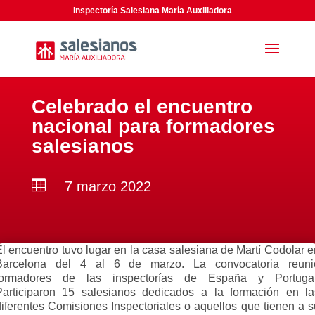
Inspectoría Salesiana María Auxiliadora
Celebrado el encuentro
nacional para formadores
salesianos

7 marzo 2022
El encuentro tuvo lugar en la casa salesiana de Martí Codolar e
Barcelona del 4 al 6 de marzo. La convocatoria reuni
formadores de las inspectorías de España y Portugal
Participaron 15 salesianos dedicados a la formación en la
diferentes Comisiones Inspectoriales o aquellos que tienen a s