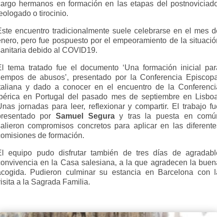
cargo hermanos en formación en las etapas del postnoviciado
eologado o tirocinio.
Este encuentro tradicionalmente suele celebrarse en el mes d
enero, pero fue pospuesto por el empeoramiento de la situació
sanitaria debido al COVID19.
El tema tratado fue el documento ‘Una formación inicial par
tiempos de abusos’, presentado por la Conferencia Episcopa
Italiana y dado a conocer en el encuentro de la Conferenci
Ibérica en Portugal del pasado mes de septiembre en Lisboa
Unas jornadas para leer, reflexionar y compartir. El trabajo fu
presentado por
Samuel Segura
y tras la puesta en comú
salieron compromisos concretos para aplicar en las diferente
comisiones de formación.
El equipo pudo disfrutar también de tres días de agradabl
convivencia en la Casa salesiana, a la que agradecen la buen
acogida. Pudieron culminar su estancia en Barcelona con l
isita a la Sagrada Familia.