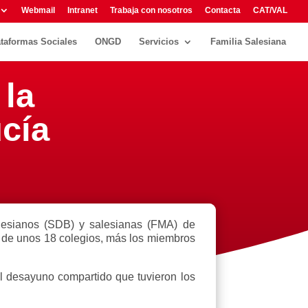
Webmail
Intranet
Trabaja con nosotros
Contacta
CAT/VAL
ataformas Sociales
ONGD
Servicios
Familia Salesiana
 la
cía
lesianos (SDB) y salesianas (FMA) de
s de unos 18 colegios, más los miembros
l desayuno compartido que tuvieron los