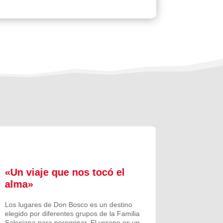
«Un viaje que nos tocó el
Formac
alma»
experi
comuni
Los lugares de Don Bosco es un destino
elegido por diferentes grupos de la Familia
Prenovicio
Salesiana para peregrinar. El verano es un