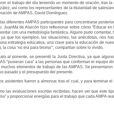
n el trabajo del día teniendo un momento de oración, tras la 
ález, así como los representantes de la titularidad de salesian
ederación de AMPAS, David Domínguez.
las diferentes AMPAS participantes para concentrarse posterio
ro. JuanMa de Alarcón hizo reflexionar sobre cómo “Educar en l
ordar con una metodología fantástica. Alguno pudo comentar, t
a que los ejemplos, las situaciones, las anécdotas, nos hací
 una estrategia educativa, una clave para la educación de nuest
la cosa ‘no era para broma’“, compartían sobre lo vivido.
egalo al ponente, se presentó la Junta Directiva, ya que alg
AS “pusieran cara” a las personas que conforman el equipo di
r muchos elementos de trabajo de las AMPAS. Se presentaron 
o pasado y el presupuesto del presente.
los asistentes fueron a almorzar, tras el cual, y para terminar el 
omo las evaluaciones escritas recibidas, hacen ver que este t
milia” y proporcionar energías para el trabajo que cada AMPA rea