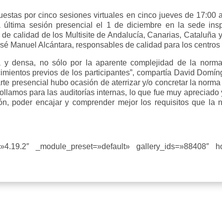
uestas por cinco sesiones virtuales en cinco jueves de 17:00
 última sesión presencial el 1 de diciembre en la sede inspe
ra de calidad de los Multisite de Andalucía, Canarias, Cataluña 
é Manuel Alcántara, responsables de calidad para los centros de
nda y densa, no sólo por la aparente complejidad de la nor
cimientos previos de los participantes”, compartía David Domín
arte presencial hubo ocasión de aterrizar y/o concretar la norma
lamos para las auditorías internas, lo que fue muy apreciado y
ón, poder encajar y comprender mejor los requisitos que la 
n=»4.19.2″ _module_preset=»default» gallery_ids=»88408″ 