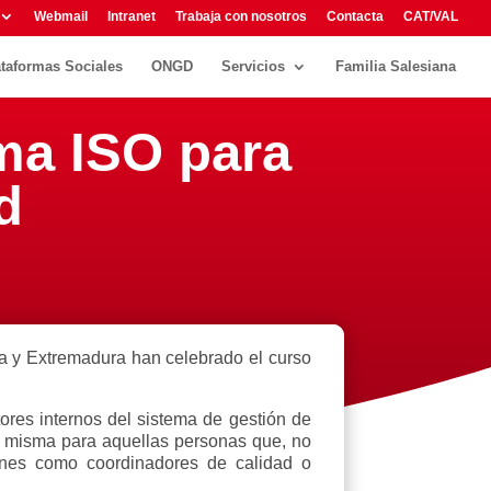
Webmail
Intranet
Trabaja con nosotros
Contacta
CAT/VAL
ataformas Sociales
ONGD
Servicios
Familia Salesiana
ma ISO para
d
ña y Extremadura han celebrado el curso
tores internos del sistema de gestión de
la misma para aquellas personas que, no
iones como coordinadores de calidad o