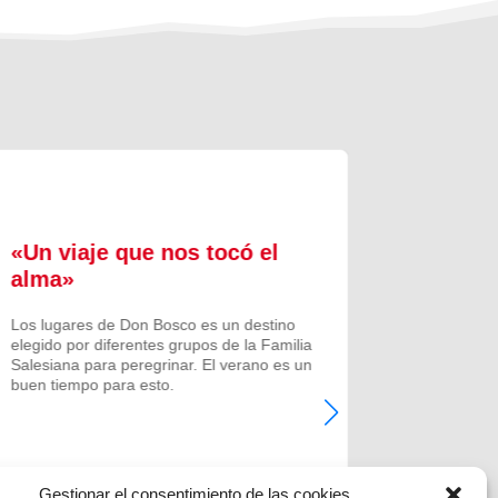
«Un viaje que nos tocó el
Formac
alma»
experi
comuni
Los lugares de Don Bosco es un destino
elegido por diferentes grupos de la Familia
Prenovicio
Salesiana para peregrinar. El verano es un
un curso de
buen tiempo para esto.
Noviciado.
Gestionar el consentimiento de las cookies