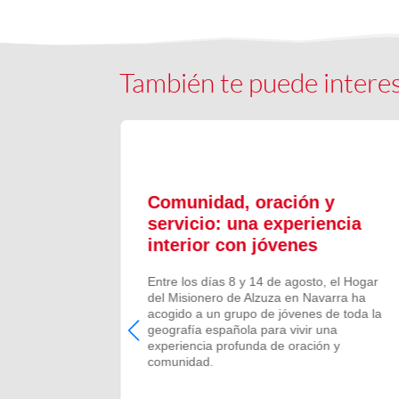
También te puede intere
ón y
Comunidad, oración y
en el
servicio: una experiencia
interior con jóvenes
 Campano,
Entre los días 8 y 14 de agosto, el Hogar
e Bruis y
del Misionero de Alzuza en Navarra ha
 la
acogido a un grupo de jóvenes de toda la
frecida por
geografía española para vivir una
 verano de
experiencia profunda de oración y
comunidad.