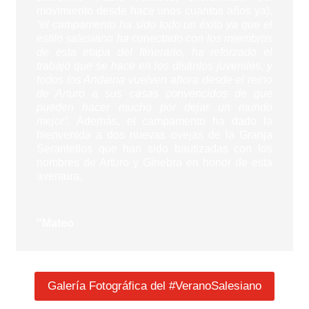
movimiento desde hace unos cuantos años ya),
“el campamento ha sido todo un éxito ya que el
estilo salesiano ha conectado con los miembros
de esta etapa del Itinerario, ha reforzado el
trabajo que se hace en los distintos juveniles, y
todos los Andaina vuelven ahora desde el reino
de Arturo a sus casas convencidos de que
pueden hacer mucho por dejar un mundo
mejor”
. Además, el campamento ha dado la
bienvenida a dos nuevas ovejas de la Granja
Serantellos que han sido bautizadas con los
nombres de Arturo y Ginebra en honor de esta
aventura.
"Mateo
Galería Fotográfica del #VeranoSalesiano