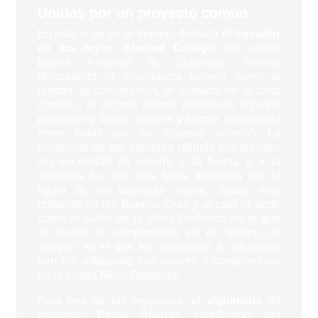
Unidos por un proyecto común
En este viaje en el tiempo, destaca
el trovador
de los reyes
(
Manuel Gallego
, del centro
juvenil Amencer de Ourense),
“hemos
descubierto la importancia valores como la
unidad, la cooperación, el cuidado de la casa
común o la alegría, hemos desterrado algunos
prejuicios y falsos rumores y hemos colaborado
entre todos por un objetivo común”.
La
búsqueda de tan preciada reliquia por gremios
sin necesidad de recurrir a la fuerza o a la
violencia ha sido una tarea inspirada por la
figura de su poseedor inicial, Jesús, muy
presente en los Buenos Días y al caer la tarde
sobre el salón de la Mesa Redonda en el que
se reunía el campamento en el “tiempo de
amigos” en el que los aspirantes a caballeros
han ido reflejando sus valores y compromisos
en la propia Mesa Redonda.
Para uno de los veteranos,
el alquimista
(el
salesiano
Pablo Álvarez
, coordinador del