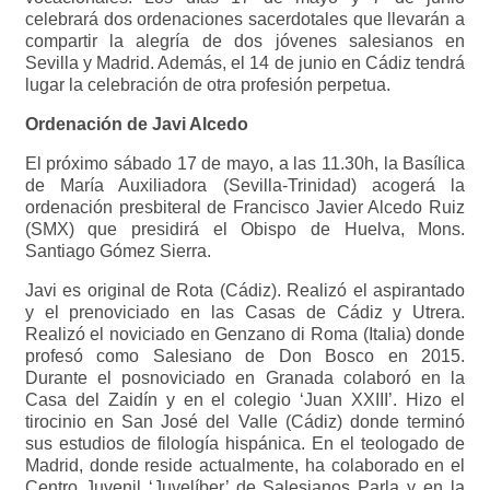
celebrará dos ordenaciones sacerdotales que llevarán a
compartir la alegría de dos jóvenes salesianos en
Sevilla y Madrid. Además, el 14 de junio en Cádiz tendrá
lugar la celebración de otra profesión perpetua.
Ordenación de Javi Alcedo
El próximo sábado 17 de mayo, a las 11.30h, la Basílica
de María Auxiliadora (Sevilla-Trinidad) acogerá la
ordenación presbiteral de Francisco Javier Alcedo Ruiz
(SMX) que presidirá el Obispo de Huelva, Mons.
Santiago Gómez Sierra.
Javi es original de Rota (Cádiz). Realizó el aspirantado
y el prenoviciado en las Casas de Cádiz y Utrera.
Realizó el noviciado en Genzano di Roma (Italia) donde
profesó como Salesiano de Don Bosco en 2015.
Durante el posnoviciado en Granada colaboró en la
Casa del Zaidín y en el colegio ‘Juan XXIII’. Hizo el
tirocinio en San José del Valle (Cádiz) donde terminó
sus estudios de filología hispánica. En el teologado de
Madrid, donde reside actualmente, ha colaborado en el
Centro Juvenil ‘Juvelíber’ de Salesianos Parla y en la