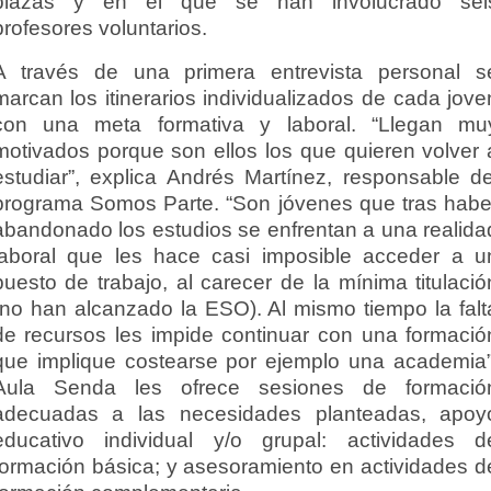
plazas y en el que se han involucrado sei
profesores voluntarios.
A través de una primera entrevista personal s
marcan los itinerarios individualizados de cada jove
con una meta formativa y laboral. “Llegan mu
motivados porque son ellos los que quieren volver 
estudiar”, explica Andrés Martínez, responsable de
programa Somos Parte. “Son jóvenes que tras habe
abandonado los estudios se enfrentan a una realida
laboral que les hace casi imposible acceder a u
puesto de trabajo, al carecer de la mínima titulació
(no han alcanzado la ESO). Al mismo tiempo la falt
de recursos les impide continuar con una formació
que implique costearse por ejemplo una academia”
Aula Senda les ofrece sesiones de formació
adecuadas a las necesidades planteadas, apoy
educativo individual y/o grupal: actividades d
formación básica; y asesoramiento en actividades d