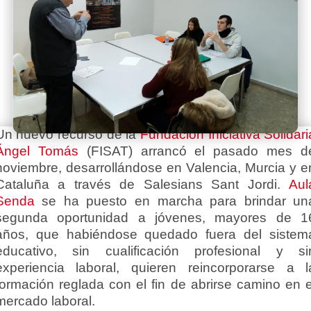
Un nuevo recurso de la
Fundación Iniciativa Solidari
Ángel Tomás
(FISAT) arrancó el pasado mes d
noviembre, desarrollándose en Valencia, Murcia y e
Cataluña a través de Salesians Sant Jordi.
Aul
Senda
se ha puesto en marcha para brindar un
segunda oportunidad a jóvenes, mayores de 1
años, que habiéndose quedado fuera del sistem
educativo, sin cualificación profesional y si
experiencia laboral, quieren reincorporarse a l
formación reglada con el fin de abrirse camino en e
mercado laboral.