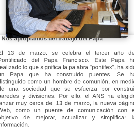
• Nos apropiamos del trabajo del Papa
El 13 de marzo, se celebra el tercer año de
Pontificado del Papa Francisco. Este Papa h
realizado lo que significa la palabra "pontifex", ha sid
un Papa que ha construido puentes. Se h
distinguido como un hombre de comunión, en medi
de una sociedad que se esfuerza por construi
paredes y divisiones. Por ello, el ANS ha elegid
lanzar muy cerca del 13 de marzo, la nueva págin
Web, como un puente de comunicación con e
objetivo de mejorar, actualizar y simplificar l
información.