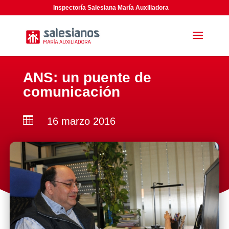
Inspectoría Salesiana María Auxiliadora
ANS: un puente de
comunicación

16 marzo 2016