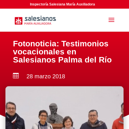
Inspectoría Salesiana María Auxiliadora
Fotonoticia: Testimonios
vocacionales en
Salesianos Palma del Río

28 marzo 2018