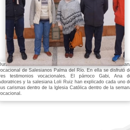
Durante el mes de marzo se ha llevado a cabo la seman
vocacional de Salesianos Palma del Río. En ella se disfrutó d
tres testimonios vocacionales. El párroco Gabi, Ana d
Adoratrices y la salesiana Loli Ruiz han explicado cada uno d
sus carismas dentro de la Iglesia Católica dentro de la seman
vocacional.