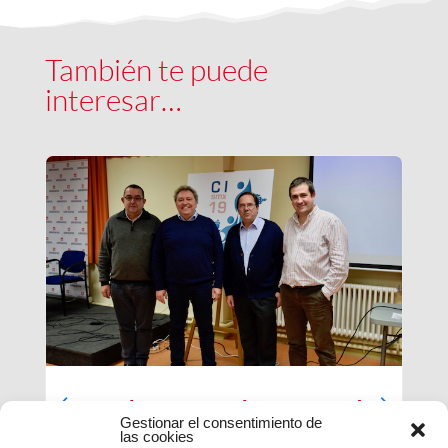
También te puede
interesar…
Luces largas para la Inspectoría
Gestionar el consentimiento de
María Auxiliadora
las cookies