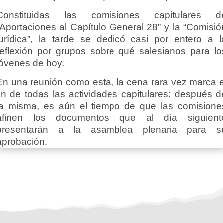
Constituidas las comisiones capitulares d
“Aportaciones al Capítulo General 28” y la “Comisió
jurídica”, la tarde se dedicó casi por entero a l
reflexión por grupos sobre qué salesianos para lo
jóvenes de hoy.
En una reunión como esta, la cena rara vez marca e
fin de todas las actividades capitulares: después d
la misma, es aún el tiempo de que las comisione
afinen los documentos que al día siguient
presentarán a la asamblea plenaria para s
aprobación.