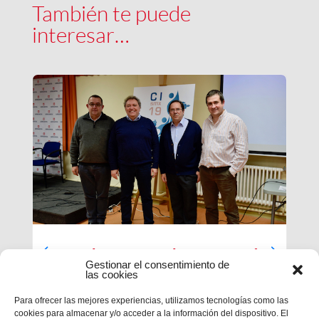
También te puede
interesar…
Luces largas para la Inspectoría
Gestionar el consentimiento de
María Auxiliadora
las cookies
El último día de nuestra primera sesión del
Para ofrecer las mejores experiencias, utilizamos tecnologías como las
Capítulo se ha caracterizado por su enfoque
cookies para almacenar y/o acceder a la información del dispositivo. El