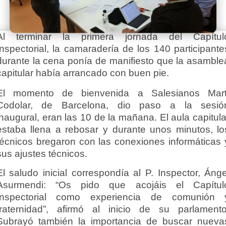
Al terminar la primera jornada del Capítul
Inspectorial, la camaradería de los 140 participante
durante la cena ponía de manifiesto que la asamble
capitular había arrancado con buen pie.
El momento de bienvenida a Salesianos Mart
Codolar, de Barcelona, dio paso a la sesió
inaugural, eran las 10 de la mañana. El aula capitula
estaba llena a rebosar y durante unos minutos, lo
técnicos bregaron con las conexiones informáticas 
sus ajustes técnicos.
El saludo inicial correspondía al P. Inspector, Ánge
Asurmendi: “Os pido que acojáis el Capítul
Inspectorial como experiencia de comunión 
fraternidad”, afirmó al inicio de su parlamento
Subrayó también la importancia de buscar nueva