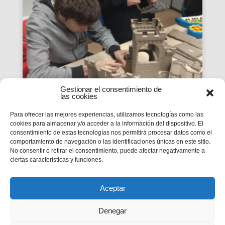
Gestionar el consentimiento de
las cookies
Proyecto innovador:
Para ofrecer las mejores experiencias, utilizamos tecnologías como las
Reparación de juguetes
cookies para almacenar y/o acceder a la información del dispositivo. El
para niños en riesgo de
consentimiento de estas tecnologías nos permitirá procesar datos como el
comportamiento de navegación o las identificaciones únicas en este sitio.
exclusión
No consentir o retirar el consentimiento, puede afectar negativamente a
ciertas características y funciones.
Desde Salesianos Zaragoza comparten este
proyecto innovador consistente en la recogida y
reparación de juguetes para los niños del barrio.
Aceptar
Denegar